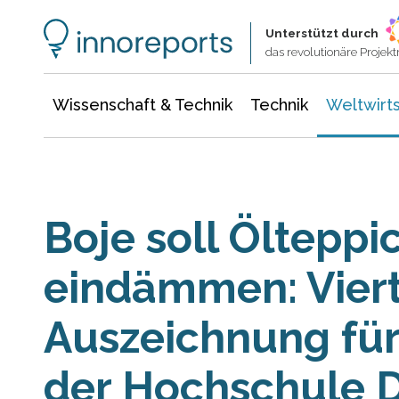
Wissenschaft & Technik
Informationstechnologie
Energie & Elektrotechnik
Unterstützt durch
das revolutionäre Proje
Wissenschaft & Technik
Technik
Weltwirts
Boje soll Ölteppi
eindämmen: Viert
Auszeichnung für
der Hochschule 