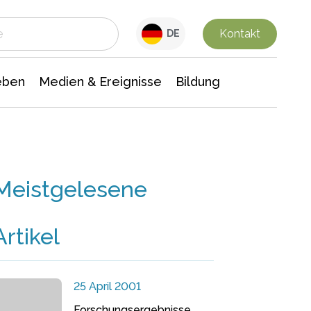
 Leben
Medien & Ereignisse
Interdisziplinäre Forschung
Veranstaltungsnachrichten
n Chemie
Gesellschaftswissenschaften
Kontakt
DE
eben
Medien & Ereignisse
Bildung
Meistgelesene
Artikel
25 April 2001
Forschungsergebnisse