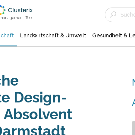
Landwirtschaft & Umwelt
Gesundheit &
Agrar- Forstwissenschaften
Unternehmensmeldungen
Biowissenschafte
Ökologie Umwelt- Naturschutz
ktmanagement-Tool
chaft
Landwirtschaft & Umwelt
Gesundheit & L
che
e Design-
 Absolvent
Darmstadt