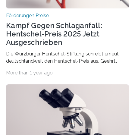
Höhe…
Förderungen Preise
Kampf Gegen Schlaganfall:
Hentschel-Preis 2025 Jetzt
Ausgeschrieben
Die Würzburger Hentschel-Stiftung schreibt erneut
deutschlandweit den Hentschel-Preis aus. Geehrt
werden soll eine herausragende Doktorarbeit oder eine
More than 1 year ago
hochrangige wissenschaftliche Publikation zum Thema
Schlaganfall. Die Hentschel-Stiftung „Kampf dem
Schlaganfall“ mit Sitz in Würzburg fördert die
Schlaganfallforschung, um die Behandlung der
Betroffenen zu verbessern. Dazu schreibt sie auch in
diesem Jahr wieder deutschlandweit den Hentschel-
Preis aus. Er richtet sich gezielt an jüngere
Forscherinnen und Forscher unter 40 Jahren. Geehrt
werden soll eine herausragende Doktorarbeit oder eine