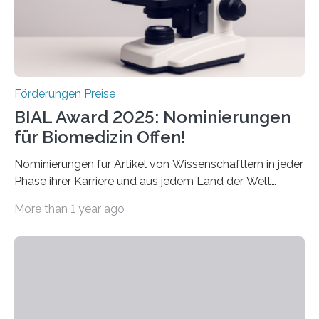
hochrangige wissenschaftliche Publikation zum Thema
Schlaganfall….
Förderungen Preise
BIAL Award 2025: Nominierungen
für Biomedizin Offen!
Nominierungen für Artikel von Wissenschaftlern in jeder
Phase ihrer Karriere und aus jedem Land der Welt
willkommen sind Dieser internationale Preis wurde ins
More than 1 year ago
Leben gerufen, um die bemerkenswertesten
wissenschaftlichen Entdeckungen im biomedizinischen
Bereich auszuzeichnen. Er hat sich einen wachsenden
Ruf als Vorstufe zum Nobelpreis erarbeitet, da er in
einer früheren Ausgabe zwei Autoren auszeichnete, die
später mit dem Nobelpreis für Medizin geehrt wurden.
Die vierte Ausgabe des internationalen Preises der BIAL