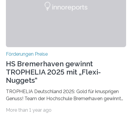
Foundation, des BIAL Award in Biomedicine ist in
vollem…
Förderungen Preise
HS Bremerhaven gewinnt
TROPHELIA 2025 mit „Flexi-
Nuggets“
TROPHELIA Deutschland 2025: Gold für knusprigen
Genuss! Team der Hochschule Bremerhaven gewinnt
mit “Flexi-Nuggets” und vertritt Deutschland bei
More than 1 year ago
ECOTROPHELIAMit der Produktidee “Flexi-Nuggets”
gewinnt das Studierenden-Team der Hochschule
Bremerhaven den diesjährigen TROPHELIA-