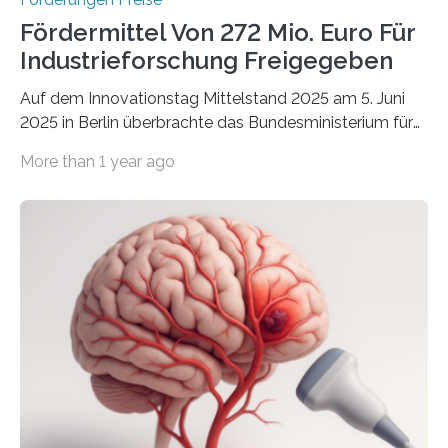
Fördermittel Von 272 Mio. Euro Für
Industrieforschung Freigegeben
Auf dem Innovationstag Mittelstand 2025 am 5. Juni
2025 in Berlin überbrachte das Bundesministerium für
Wirtschaft und Energie eine gute Nachricht:
More than 1 year ago
Überplanmäßige Verpflichtungsermächtigungen in
Höhe von bis zu 272 Millionen Euro wurden in dieser
Woche vom Haushaltsausschuss freigegeben – unter
anderem zur Unterstützung der
Industrieforschungsprogramme Industrielle
Gemeinschaftsforschung (IGF), Zentrales
Innovationsprogramm Mittelstand (ZIM) und
Innovationskompetenz INNO-KOM. Auf dem
Innovationstag Mittelstand 2025 am 5. Juni 2025 in
Berlin überbrachte das Bundesministerium für
Wirtschaft und Energie eine gute Nachricht:
Überplanmäßige Verpflichtungsermächtigungen in