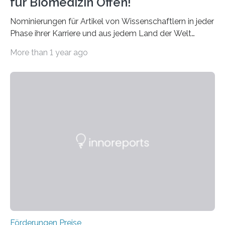
für Biomedizin Offen!
Nominierungen für Artikel von Wissenschaftlern in jeder
Phase ihrer Karriere und aus jedem Land der Welt
willkommen sind Dieser internationale Preis wurde ins
More than 1 year ago
Leben gerufen, um die bemerkenswertesten
wissenschaftlichen Entdeckungen im biomedizinischen
Bereich auszuzeichnen. Er hat sich einen wachsenden
Ruf als Vorstufe zum Nobelpreis erarbeitet, da er in
einer früheren Ausgabe zwei Autoren auszeichnete, die
später mit dem Nobelpreis für Medizin geehrt wurden.
Die vierte Ausgabe des internationalen Preises der BIAL
Foundation, des BIAL Award in Biomedicine ist in
vollem…
Förderungen Preise