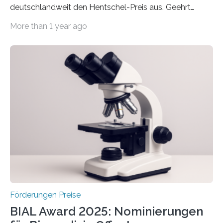
deutschlandweit den Hentschel-Preis aus. Geehrt
werden soll eine herausragende Doktorarbeit oder eine
More than 1 year ago
hochrangige wissenschaftliche Publikation zum Thema
Schlaganfall. Die Hentschel-Stiftung „Kampf dem
Schlaganfall“ mit Sitz in Würzburg fördert die
Schlaganfallforschung, um die Behandlung der
Betroffenen zu verbessern. Dazu schreibt sie auch in
diesem Jahr wieder deutschlandweit den Hentschel-
Preis aus. Er richtet sich gezielt an jüngere
Forscherinnen und Forscher unter 40 Jahren. Geehrt
werden soll eine herausragende Doktorarbeit oder eine
hochrangige wissenschaftliche Publikation zum Thema
Schlaganfall….
Förderungen Preise
BIAL Award 2025: Nominierungen