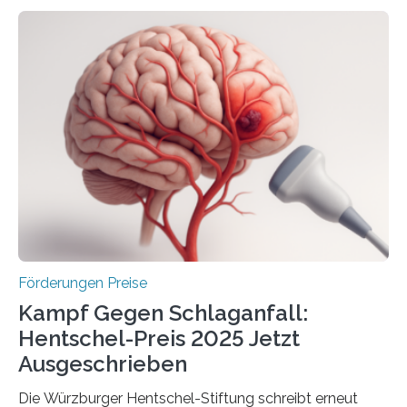
Höhe von bis zu 272 Millionen Euro wurden in dieser
Woche vom Haushaltsausschuss freigegeben – unter
anderem zur Unterstützung der
Industrieforschungsprogramme Industrielle
Gemeinschaftsforschung (IGF), Zentrales
Innovationsprogramm Mittelstand (ZIM) und
Innovationskompetenz INNO-KOM. Auf dem
Innovationstag Mittelstand 2025 am 5. Juni 2025 in
Berlin überbrachte das Bundesministerium für
Wirtschaft und Energie eine gute Nachricht:
Überplanmäßige Verpflichtungsermächtigungen in
Höhe…
Förderungen Preise
Kampf Gegen Schlaganfall:
Hentschel-Preis 2025 Jetzt
Ausgeschrieben
Die Würzburger Hentschel-Stiftung schreibt erneut