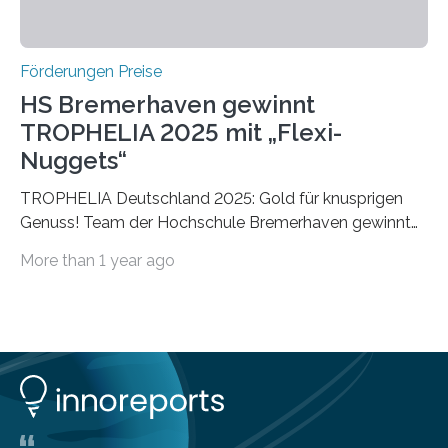
Förderungen Preise
HS Bremerhaven gewinnt
TROPHELIA 2025 mit „Flexi-
Nuggets“
TROPHELIA Deutschland 2025: Gold für knusprigen
Genuss! Team der Hochschule Bremerhaven gewinnt
mit “Flexi-Nuggets” und vertritt Deutschland bei
More than 1 year ago
ECOTROPHELIAMit der Produktidee “Flexi-Nuggets”
gewinnt das Studierenden-Team der Hochschule
Bremerhaven den diesjährigen TROPHELIA-
Wettbewerb. Der Ideenwettbewerb richtet sich an
Studierende der Lebensmittelwissenschaften und
wurde zum 16. Mal durch den Forschungskreis der
Ernährungsindustrie e. V. (FEI) ausgerichtet. “Flexi-
Nuggets” stehen für innovative Lebensmittel, die