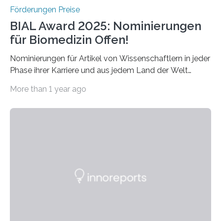
Förderungen Preise
BIAL Award 2025: Nominierungen
für Biomedizin Offen!
Nominierungen für Artikel von Wissenschaftlern in jeder
Phase ihrer Karriere und aus jedem Land der Welt
willkommen sind Dieser internationale Preis wurde ins
More than 1 year ago
Leben gerufen, um die bemerkenswertesten
wissenschaftlichen Entdeckungen im biomedizinischen
Bereich auszuzeichnen. Er hat sich einen wachsenden
Ruf als Vorstufe zum Nobelpreis erarbeitet, da er in
einer früheren Ausgabe zwei Autoren auszeichnete, die
später mit dem Nobelpreis für Medizin geehrt wurden.
Die vierte Ausgabe des internationalen Preises der BIAL
Foundation, des BIAL Award in Biomedicine ist in
vollem…