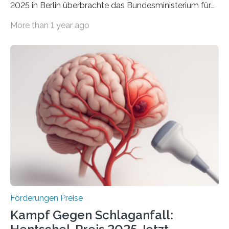
2025 in Berlin überbrachte das Bundesministerium für
Wirtschaft und Energie eine gute Nachricht:
More than 1 year ago
Überplanmäßige Verpflichtungsermächtigungen in
Höhe von bis zu 272 Millionen Euro wurden in dieser
Woche vom Haushaltsausschuss freigegeben – unter
anderem zur Unterstützung der
Industrieforschungsprogramme Industrielle
Gemeinschaftsforschung (IGF), Zentrales
Innovationsprogramm Mittelstand (ZIM) und
Innovationskompetenz INNO-KOM. Auf dem
Innovationstag Mittelstand 2025 am 5. Juni 2025 in
Berlin überbrachte das Bundesministerium für
Wirtschaft und Energie eine gute Nachricht:
Überplanmäßige Verpflichtungsermächtigungen in
Höhe…
Förderungen Preise
Kampf Gegen Schlaganfall: