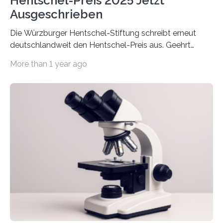
Hentschel-Preis 2025 Jetzt
Ausgeschrieben
Die Würzburger Hentschel-Stiftung schreibt erneut
deutschlandweit den Hentschel-Preis aus. Geehrt
werden soll eine herausragende Doktorarbeit oder eine
More than 1 year ago
hochrangige wissenschaftliche Publikation zum Thema
Schlaganfall. Die Hentschel-Stiftung „Kampf dem
Schlaganfall“ mit Sitz in Würzburg fördert die
Schlaganfallforschung, um die Behandlung der
Betroffenen zu verbessern. Dazu schreibt sie auch in
diesem Jahr wieder deutschlandweit den Hentschel-
Preis aus. Er richtet sich gezielt an jüngere
Forscherinnen und Forscher unter 40 Jahren. Geehrt
werden soll eine herausragende Doktorarbeit oder eine
hochrangige wissenschaftliche Publikation zum Thema
Schlaganfall….