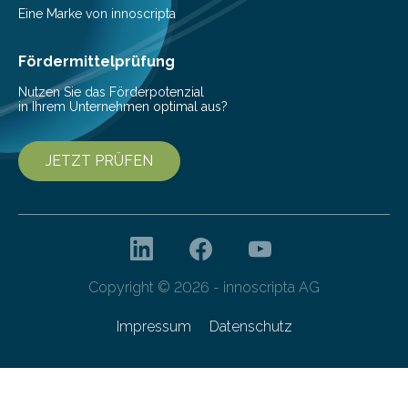
Nachhaltigkeit und Genuss vereinen. Sie wurden von
Eine Marke von innoscripta
den Studierenden der Lebensmitteltechnologie
Franziska Diebel, Pauline Hoffmann und Yusuf Toprak
Fördermittelprüfung
entwickelt. Mit nur…
Nutzen Sie das Förderpotenzial
in Ihrem Unternehmen optimal aus?
JETZT PRÜFEN
Copyright © 2026 - innoscripta AG
Impressum
Datenschutz