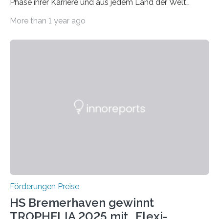
Phase ihrer Karriere und aus jedem Land der Welt
willkommen sind Dieser internationale Preis wurde ins
More than 1 year ago
Leben gerufen, um die bemerkenswertesten
wissenschaftlichen Entdeckungen im biomedizinischen
Bereich auszuzeichnen. Er hat sich einen wachsenden
Ruf als Vorstufe zum Nobelpreis erarbeitet, da er in
einer früheren Ausgabe zwei Autoren auszeichnete, die
später mit dem Nobelpreis für Medizin geehrt wurden.
Die vierte Ausgabe des internationalen Preises der BIAL
Foundation, des BIAL Award in Biomedicine ist in
vollem…
Förderungen Preise
HS Bremerhaven gewinnt
TROPHELIA 2025 mit „Flexi-