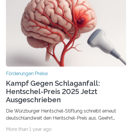
Industrieforschungsprogramme Industrielle
Gemeinschaftsforschung (IGF), Zentrales
Innovationsprogramm Mittelstand (ZIM) und
Innovationskompetenz INNO-KOM. Auf dem
Innovationstag Mittelstand 2025 am 5. Juni 2025 in
Berlin überbrachte das Bundesministerium für
Wirtschaft und Energie eine gute Nachricht:
Überplanmäßige Verpflichtungsermächtigungen in
Höhe…
Förderungen Preise
Kampf Gegen Schlaganfall:
Hentschel-Preis 2025 Jetzt
Ausgeschrieben
Die Würzburger Hentschel-Stiftung schreibt erneut
deutschlandweit den Hentschel-Preis aus. Geehrt
werden soll eine herausragende Doktorarbeit oder eine
More than 1 year ago