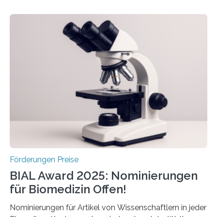
hochrangige wissenschaftliche Publikation zum Thema
Schlaganfall. Die Hentschel-Stiftung „Kampf dem
Schlaganfall“ mit Sitz in Würzburg fördert die
Schlaganfallforschung, um die Behandlung der
Betroffenen zu verbessern. Dazu schreibt sie auch in
diesem Jahr wieder deutschlandweit den Hentschel-
Preis aus. Er richtet sich gezielt an jüngere
Forscherinnen und Forscher unter 40 Jahren. Geehrt
werden soll eine herausragende Doktorarbeit oder eine
hochrangige wissenschaftliche Publikation zum Thema
Schlaganfall….
Förderungen Preise
BIAL Award 2025: Nominierungen
für Biomedizin Offen!
Nominierungen für Artikel von Wissenschaftlern in jeder