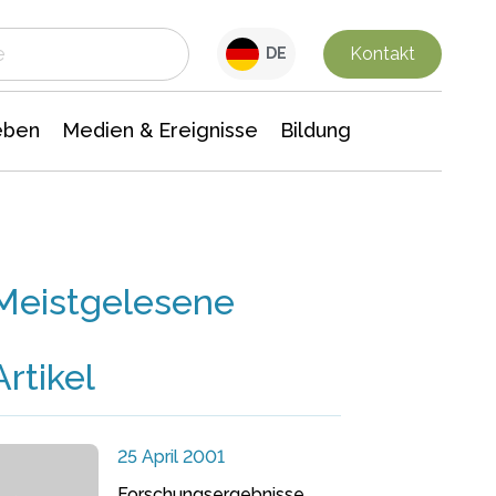
 Leben
Medien & Ereignisse
Interdisziplinäre Forschung
Veranstaltungsnachrichten
n Chemie
Gesellschaftswissenschaften
Kontakt
DE
eben
Medien & Ereignisse
Bildung
Meistgelesene
Artikel
25 April 2001
Forschungsergebnisse