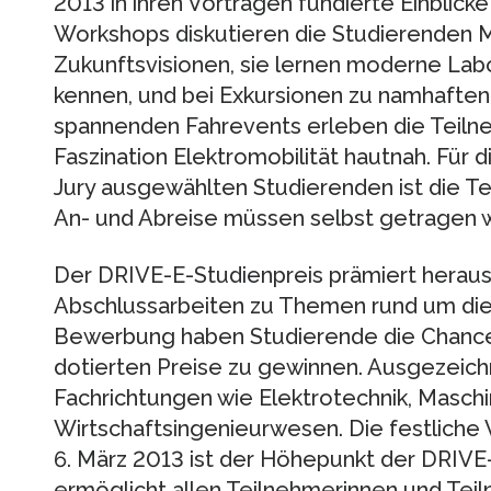
2013 in ihren Vorträgen fundierte Einblicke 
Workshops diskutieren die Studierenden M
Zukunftsvisionen, sie lernen moderne Lab
kennen, und bei Exkursionen zu namhafte
spannenden Fahrevents erleben die Teiln
Faszination Elektromobilität hautnah. Für 
Jury ausgewählten Studierenden ist die Te
An- und Abreise müssen selbst getragen 
Der DRIVE-E-Studienpreis prämiert heraus
Abschlussarbeiten zu Themen rund um die E
Bewerbung haben Studierende die Chance,
dotierten Preise zu gewinnen. Ausgezeich
Fachrichtungen wie Elektrotechnik, Maschi
Wirtschaftsingenieurwesen. Die festliche
6. März 2013 ist der Höhepunkt der DRI
ermöglicht allen Teilnehmerinnen und Te