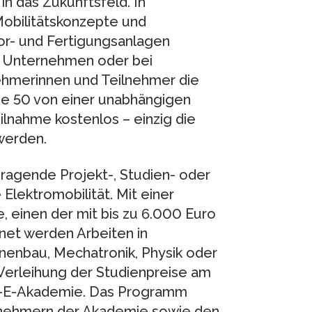
in das Zukunftsfeld. In
obilitätskonzepte und
or- und Fertigungsanlagen
n Unternehmen oder bei
ehmerinnen und Teilnehmer die
die 50 von einer unabhängigen
ilnahme kostenlos – einzig die
werden.
ragende Projekt-, Studien- oder
lektromobilität. Mit einer
 einen der mit bis zu 6.000 Euro
net werden Arbeiten in
nenbau, Mechatronik, Physik oder
 Verleihung der Studienpreise am
VE-E-Akademie. Das Programm
ilnehmern der Akademie sowie den