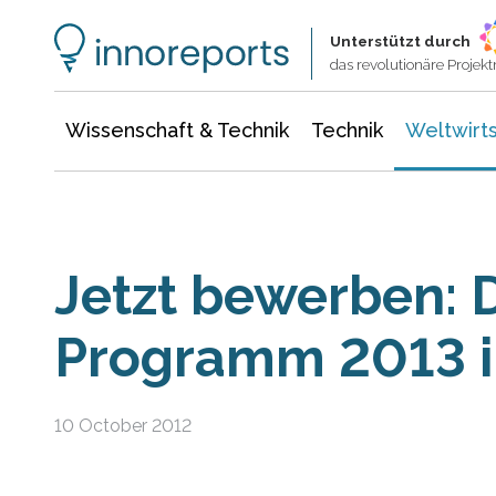
Wissenschaft & Technik
Informationstechnologie
Energie & Elektrotechnik
Unterstützt durch
das revolutionäre Proje
Wissenschaft & Technik
Technik
Weltwirts
Jetzt bewerben: 
Programm 2013 i
10 October 2012