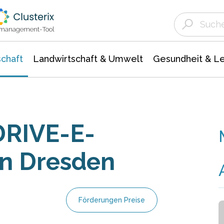
Landwirtschaft & Umwelt
Gesundheit &
Agrar- Forstwissenschaften
Unternehmensmeldungen
Biowissenschafte
Ökologie Umwelt- Naturschutz
ktmanagement-Tool
chaft
Landwirtschaft & Umwelt
Gesundheit & L
DRIVE-E-
n Dresden
Förderungen Preise