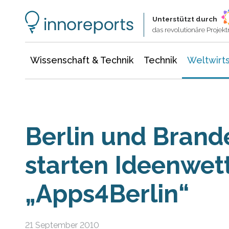
Wissenschaft & Technik
Informationstechnologie
Energie & Elektrotechnik
Unterstützt durch
das revolutionäre Proje
Wissenschaft & Technik
Technik
Weltwirts
Berlin und Bran
starten Ideenwe
„Apps4Berlin“
21 September 2010