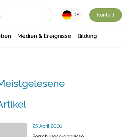
 Leben
Medien & Ereignisse
Interdisziplinäre Forschung
Veranstaltungsnachrichten
n Chemie
Gesellschaftswissenschaften
Kontakt
DE
eben
Medien & Ereignisse
Bildung
Meistgelesene
Artikel
25 April 2001
Forschungsergebnisse