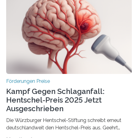
anderem zur Unterstützung der
Industrieforschungsprogramme Industrielle
Gemeinschaftsforschung (IGF), Zentrales
Innovationsprogramm Mittelstand (ZIM) und
Innovationskompetenz INNO-KOM. Auf dem
Innovationstag Mittelstand 2025 am 5. Juni 2025 in
Berlin überbrachte das Bundesministerium für
Wirtschaft und Energie eine gute Nachricht:
Überplanmäßige Verpflichtungsermächtigungen in
Höhe…
Förderungen Preise
Kampf Gegen Schlaganfall:
Hentschel-Preis 2025 Jetzt
Ausgeschrieben
Die Würzburger Hentschel-Stiftung schreibt erneut
deutschlandweit den Hentschel-Preis aus. Geehrt
werden soll eine herausragende Doktorarbeit oder eine