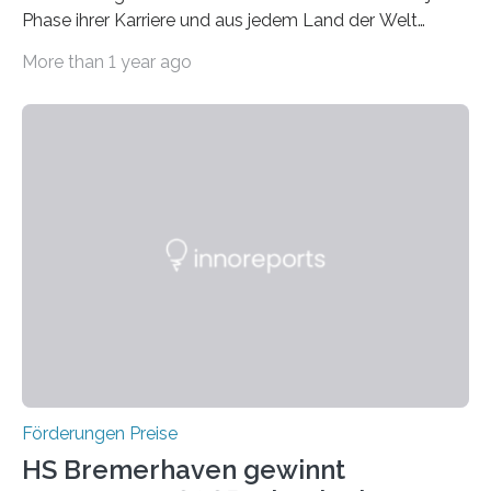
Phase ihrer Karriere und aus jedem Land der Welt
willkommen sind Dieser internationale Preis wurde ins
More than 1 year ago
Leben gerufen, um die bemerkenswertesten
wissenschaftlichen Entdeckungen im biomedizinischen
Bereich auszuzeichnen. Er hat sich einen wachsenden
Ruf als Vorstufe zum Nobelpreis erarbeitet, da er in
einer früheren Ausgabe zwei Autoren auszeichnete, die
später mit dem Nobelpreis für Medizin geehrt wurden.
Die vierte Ausgabe des internationalen Preises der BIAL
Foundation, des BIAL Award in Biomedicine ist in
vollem…
Förderungen Preise
HS Bremerhaven gewinnt