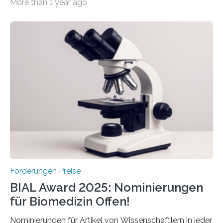
More than 1 year ago
hochrangige wissenschaftliche Publikation zum Thema
Schlaganfall. Die Hentschel-Stiftung „Kampf dem
Schlaganfall“ mit Sitz in Würzburg fördert die
Schlaganfallforschung, um die Behandlung der
Betroffenen zu verbessern. Dazu schreibt sie auch in
diesem Jahr wieder deutschlandweit den Hentschel-
Preis aus. Er richtet sich gezielt an jüngere
Forscherinnen und Forscher unter 40 Jahren. Geehrt
werden soll eine herausragende Doktorarbeit oder eine
hochrangige wissenschaftliche Publikation zum Thema
Schlaganfall….
Förderungen Preise
BIAL Award 2025: Nominierungen
für Biomedizin Offen!
Nominierungen für Artikel von Wissenschaftlern in jeder