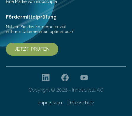
Nachhaltigkeit und Genuss vereinen. Sie wurden von
Eine Marke von innoscripta
den Studierenden der Lebensmitteltechnologie
Franziska Diebel, Pauline Hoffmann und Yusuf Toprak
Fördermittelprüfung
entwickelt. Mit nur…
Nutzen Sie das Förderpotenzial
in Ihrem Unternehmen optimal aus?
JETZT PRÜFEN
Copyright © 2026 - innoscripta AG
Impressum
Datenschutz