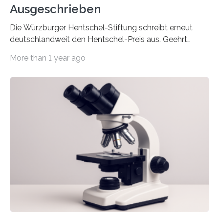
Ausgeschrieben
Die Würzburger Hentschel-Stiftung schreibt erneut
deutschlandweit den Hentschel-Preis aus. Geehrt
werden soll eine herausragende Doktorarbeit oder eine
More than 1 year ago
hochrangige wissenschaftliche Publikation zum Thema
Schlaganfall. Die Hentschel-Stiftung „Kampf dem
Schlaganfall“ mit Sitz in Würzburg fördert die
Schlaganfallforschung, um die Behandlung der
Betroffenen zu verbessern. Dazu schreibt sie auch in
diesem Jahr wieder deutschlandweit den Hentschel-
Preis aus. Er richtet sich gezielt an jüngere
Forscherinnen und Forscher unter 40 Jahren. Geehrt
werden soll eine herausragende Doktorarbeit oder eine
hochrangige wissenschaftliche Publikation zum Thema
Schlaganfall….