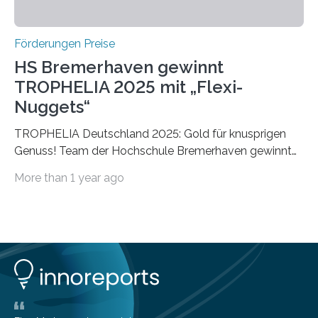
Förderungen Preise
HS Bremerhaven gewinnt
TROPHELIA 2025 mit „Flexi-
Nuggets“
TROPHELIA Deutschland 2025: Gold für knusprigen
Genuss! Team der Hochschule Bremerhaven gewinnt
mit “Flexi-Nuggets” und vertritt Deutschland bei
More than 1 year ago
ECOTROPHELIAMit der Produktidee “Flexi-Nuggets”
gewinnt das Studierenden-Team der Hochschule
Bremerhaven den diesjährigen TROPHELIA-
Wettbewerb. Der Ideenwettbewerb richtet sich an
Studierende der Lebensmittelwissenschaften und
wurde zum 16. Mal durch den Forschungskreis der
Ernährungsindustrie e. V. (FEI) ausgerichtet. “Flexi-
Nuggets” stehen für innovative Lebensmittel, die