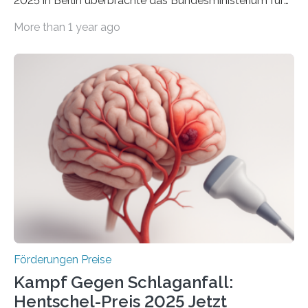
2025 in Berlin überbrachte das Bundesministerium für
Wirtschaft und Energie eine gute Nachricht:
More than 1 year ago
Überplanmäßige Verpflichtungsermächtigungen in
Höhe von bis zu 272 Millionen Euro wurden in dieser
Woche vom Haushaltsausschuss freigegeben – unter
anderem zur Unterstützung der
Industrieforschungsprogramme Industrielle
Gemeinschaftsforschung (IGF), Zentrales
Innovationsprogramm Mittelstand (ZIM) und
Innovationskompetenz INNO-KOM. Auf dem
Innovationstag Mittelstand 2025 am 5. Juni 2025 in
Berlin überbrachte das Bundesministerium für
Wirtschaft und Energie eine gute Nachricht:
Überplanmäßige Verpflichtungsermächtigungen in
Höhe…
Förderungen Preise
Kampf Gegen Schlaganfall:
Hentschel-Preis 2025 Jetzt