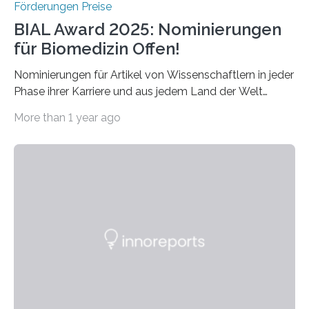
Förderungen Preise
BIAL Award 2025: Nominierungen
für Biomedizin Offen!
Nominierungen für Artikel von Wissenschaftlern in jeder
Phase ihrer Karriere und aus jedem Land der Welt
willkommen sind Dieser internationale Preis wurde ins
More than 1 year ago
Leben gerufen, um die bemerkenswertesten
wissenschaftlichen Entdeckungen im biomedizinischen
Bereich auszuzeichnen. Er hat sich einen wachsenden
Ruf als Vorstufe zum Nobelpreis erarbeitet, da er in
einer früheren Ausgabe zwei Autoren auszeichnete, die
später mit dem Nobelpreis für Medizin geehrt wurden.
Die vierte Ausgabe des internationalen Preises der BIAL
Foundation, des BIAL Award in Biomedicine ist in
vollem…