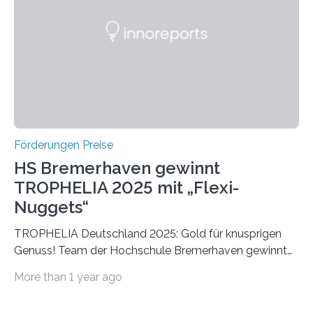
Die vierte Ausgabe des internationalen Preises der BIAL
Foundation, des BIAL Award in Biomedicine ist in
vollem…
Förderungen Preise
HS Bremerhaven gewinnt
TROPHELIA 2025 mit „Flexi-
Nuggets“
TROPHELIA Deutschland 2025: Gold für knusprigen
Genuss! Team der Hochschule Bremerhaven gewinnt
mit “Flexi-Nuggets” und vertritt Deutschland bei
More than 1 year ago
ECOTROPHELIAMit der Produktidee “Flexi-Nuggets”
gewinnt das Studierenden-Team der Hochschule