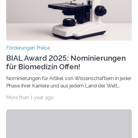
werden soll eine herausragende Doktorarbeit oder eine
hochrangige wissenschaftliche Publikation zum Thema
Schlaganfall….
Förderungen Preise
BIAL Award 2025: Nominierungen
für Biomedizin Offen!
Nominierungen für Artikel von Wissenschaftlern in jeder
Phase ihrer Karriere und aus jedem Land der Welt
willkommen sind Dieser internationale Preis wurde ins
More than 1 year ago
Leben gerufen, um die bemerkenswertesten
wissenschaftlichen Entdeckungen im biomedizinischen
Bereich auszuzeichnen. Er hat sich einen wachsenden
Ruf als Vorstufe zum Nobelpreis erarbeitet, da er in
einer früheren Ausgabe zwei Autoren auszeichnete, die
später mit dem Nobelpreis für Medizin geehrt wurden.