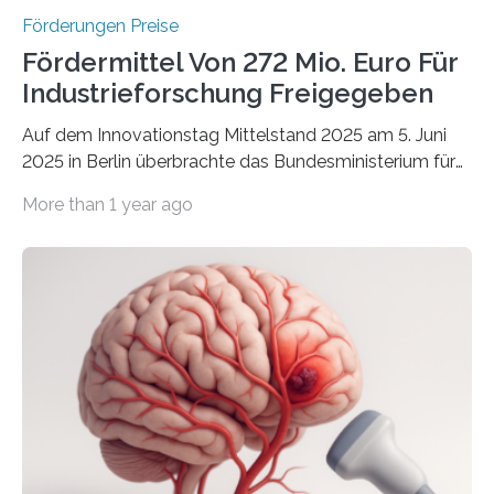
Förderungen Preise
Fördermittel Von 272 Mio. Euro Für
Industrieforschung Freigegeben
Auf dem Innovationstag Mittelstand 2025 am 5. Juni
2025 in Berlin überbrachte das Bundesministerium für
Wirtschaft und Energie eine gute Nachricht:
More than 1 year ago
Überplanmäßige Verpflichtungsermächtigungen in
Höhe von bis zu 272 Millionen Euro wurden in dieser
Woche vom Haushaltsausschuss freigegeben – unter
anderem zur Unterstützung der
Industrieforschungsprogramme Industrielle
Gemeinschaftsforschung (IGF), Zentrales
Innovationsprogramm Mittelstand (ZIM) und
Innovationskompetenz INNO-KOM. Auf dem
Innovationstag Mittelstand 2025 am 5. Juni 2025 in
Berlin überbrachte das Bundesministerium für
Wirtschaft und Energie eine gute Nachricht: