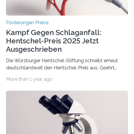
Überplanmäßige Verpflichtungsermächtigungen in
Höhe…
Förderungen Preise
Kampf Gegen Schlaganfall:
Hentschel-Preis 2025 Jetzt
Ausgeschrieben
Die Würzburger Hentschel-Stiftung schreibt erneut
deutschlandweit den Hentschel-Preis aus. Geehrt
werden soll eine herausragende Doktorarbeit oder eine
More than 1 year ago
hochrangige wissenschaftliche Publikation zum Thema
Schlaganfall. Die Hentschel-Stiftung „Kampf dem
Schlaganfall“ mit Sitz in Würzburg fördert die
Schlaganfallforschung, um die Behandlung der
Betroffenen zu verbessern. Dazu schreibt sie auch in
diesem Jahr wieder deutschlandweit den Hentschel-
Preis aus. Er richtet sich gezielt an jüngere
Forscherinnen und Forscher unter 40 Jahren. Geehrt