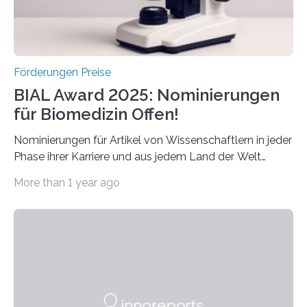
Schlaganfall….
Förderungen Preise
BIAL Award 2025: Nominierungen
für Biomedizin Offen!
Nominierungen für Artikel von Wissenschaftlern in jeder
Phase ihrer Karriere und aus jedem Land der Welt
willkommen sind Dieser internationale Preis wurde ins
More than 1 year ago
Leben gerufen, um die bemerkenswertesten
wissenschaftlichen Entdeckungen im biomedizinischen
Bereich auszuzeichnen. Er hat sich einen wachsenden
Ruf als Vorstufe zum Nobelpreis erarbeitet, da er in
einer früheren Ausgabe zwei Autoren auszeichnete, die
später mit dem Nobelpreis für Medizin geehrt wurden.
Die vierte Ausgabe des internationalen Preises der BIAL
Foundation, des BIAL Award in Biomedicine ist in