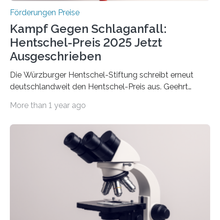
Förderungen Preise
Kampf Gegen Schlaganfall:
Hentschel-Preis 2025 Jetzt
Ausgeschrieben
Die Würzburger Hentschel-Stiftung schreibt erneut
deutschlandweit den Hentschel-Preis aus. Geehrt
werden soll eine herausragende Doktorarbeit oder eine
More than 1 year ago
hochrangige wissenschaftliche Publikation zum Thema
Schlaganfall. Die Hentschel-Stiftung „Kampf dem
Schlaganfall“ mit Sitz in Würzburg fördert die
Schlaganfallforschung, um die Behandlung der
Betroffenen zu verbessern. Dazu schreibt sie auch in
diesem Jahr wieder deutschlandweit den Hentschel-
Preis aus. Er richtet sich gezielt an jüngere
Forscherinnen und Forscher unter 40 Jahren. Geehrt
werden soll eine herausragende Doktorarbeit oder eine
hochrangige wissenschaftliche Publikation zum Thema