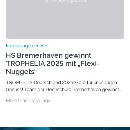
vollem…
Förderungen Preise
HS Bremerhaven gewinnt
TROPHELIA 2025 mit „Flexi-
Nuggets“
TROPHELIA Deutschland 2025: Gold für knusprigen
Genuss! Team der Hochschule Bremerhaven gewinnt
mit “Flexi-Nuggets” und vertritt Deutschland bei
More than 1 year ago
ECOTROPHELIAMit der Produktidee “Flexi-Nuggets”
gewinnt das Studierenden-Team der Hochschule
Bremerhaven den diesjährigen TROPHELIA-
Wettbewerb. Der Ideenwettbewerb richtet sich an