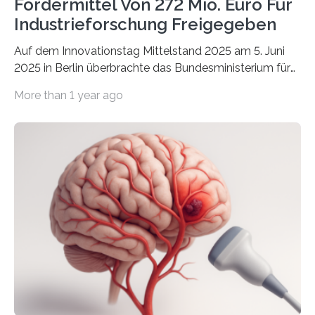
Fördermittel Von 272 Mio. Euro Für
Industrieforschung Freigegeben
Auf dem Innovationstag Mittelstand 2025 am 5. Juni
2025 in Berlin überbrachte das Bundesministerium für
Wirtschaft und Energie eine gute Nachricht:
More than 1 year ago
Überplanmäßige Verpflichtungsermächtigungen in
Höhe von bis zu 272 Millionen Euro wurden in dieser
Woche vom Haushaltsausschuss freigegeben – unter
anderem zur Unterstützung der
Industrieforschungsprogramme Industrielle
Gemeinschaftsforschung (IGF), Zentrales
Innovationsprogramm Mittelstand (ZIM) und
Innovationskompetenz INNO-KOM. Auf dem
Innovationstag Mittelstand 2025 am 5. Juni 2025 in
Berlin überbrachte das Bundesministerium für
Wirtschaft und Energie eine gute Nachricht:
Überplanmäßige Verpflichtungsermächtigungen in
Höhe…