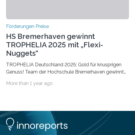
Förderungen Preise
HS Bremerhaven gewinnt
TROPHELIA 2025 mit „Flexi-
Nuggets“
TROPHELIA Deutschland 2025: Gold für knusprigen
Genuss! Team der Hochschule Bremerhaven gewinnt
mit “Flexi-Nuggets” und vertritt Deutschland bei
More than 1 year ago
ECOTROPHELIAMit der Produktidee “Flexi-Nuggets”
gewinnt das Studierenden-Team der Hochschule
Bremerhaven den diesjährigen TROPHELIA-
Wettbewerb. Der Ideenwettbewerb richtet sich an
Studierende der Lebensmittelwissenschaften und
wurde zum 16. Mal durch den Forschungskreis der
Ernährungsindustrie e. V. (FEI) ausgerichtet. “Flexi-