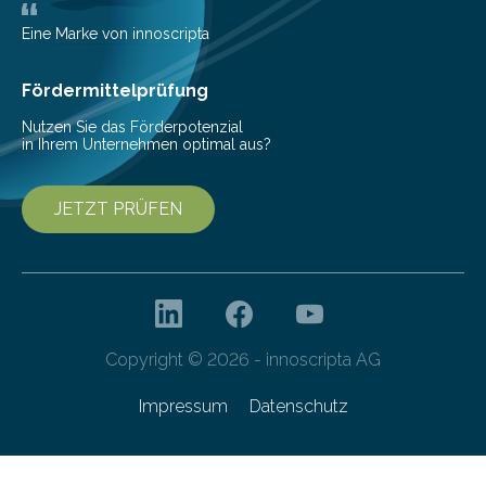
Nuggets” stehen für innovative Lebensmittel, die
Nachhaltigkeit und Genuss vereinen. Sie wurden von
Eine Marke von innoscripta
den Studierenden der Lebensmitteltechnologie
Franziska Diebel, Pauline Hoffmann und Yusuf Toprak
Fördermittelprüfung
entwickelt. Mit nur…
Nutzen Sie das Förderpotenzial
in Ihrem Unternehmen optimal aus?
JETZT PRÜFEN
Copyright © 2026 - innoscripta AG
Impressum
Datenschutz