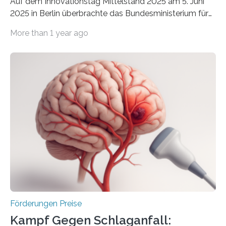
Auf dem Innovationstag Mittelstand 2025 am 5. Juni
2025 in Berlin überbrachte das Bundesministerium für
Wirtschaft und Energie eine gute Nachricht:
More than 1 year ago
Überplanmäßige Verpflichtungsermächtigungen in
Höhe von bis zu 272 Millionen Euro wurden in dieser
Woche vom Haushaltsausschuss freigegeben – unter
anderem zur Unterstützung der
Industrieforschungsprogramme Industrielle
Gemeinschaftsforschung (IGF), Zentrales
Innovationsprogramm Mittelstand (ZIM) und
Innovationskompetenz INNO-KOM. Auf dem
Innovationstag Mittelstand 2025 am 5. Juni 2025 in
Berlin überbrachte das Bundesministerium für
Wirtschaft und Energie eine gute Nachricht:
Überplanmäßige Verpflichtungsermächtigungen in
Höhe…
Förderungen Preise
Kampf Gegen Schlaganfall: