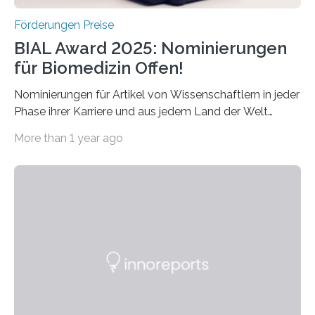
Förderungen Preise
BIAL Award 2025: Nominierungen
für Biomedizin Offen!
Nominierungen für Artikel von Wissenschaftlern in jeder
Phase ihrer Karriere und aus jedem Land der Welt
willkommen sind Dieser internationale Preis wurde ins
More than 1 year ago
Leben gerufen, um die bemerkenswertesten
wissenschaftlichen Entdeckungen im biomedizinischen
Bereich auszuzeichnen. Er hat sich einen wachsenden
Ruf als Vorstufe zum Nobelpreis erarbeitet, da er in
einer früheren Ausgabe zwei Autoren auszeichnete, die
später mit dem Nobelpreis für Medizin geehrt wurden.
Die vierte Ausgabe des internationalen Preises der BIAL
Foundation, des BIAL Award in Biomedicine ist in
vollem…