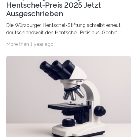
Hentschel-Preis 2025 Jetzt
Ausgeschrieben
Die Würzburger Hentschel-Stiftung schreibt erneut
deutschlandweit den Hentschel-Preis aus. Geehrt
werden soll eine herausragende Doktorarbeit oder eine
More than 1 year ago
hochrangige wissenschaftliche Publikation zum Thema
Schlaganfall. Die Hentschel-Stiftung „Kampf dem
Schlaganfall“ mit Sitz in Würzburg fördert die
Schlaganfallforschung, um die Behandlung der
Betroffenen zu verbessern. Dazu schreibt sie auch in
diesem Jahr wieder deutschlandweit den Hentschel-
Preis aus. Er richtet sich gezielt an jüngere
Forscherinnen und Forscher unter 40 Jahren. Geehrt
werden soll eine herausragende Doktorarbeit oder eine
hochrangige wissenschaftliche Publikation zum Thema
Schlaganfall….