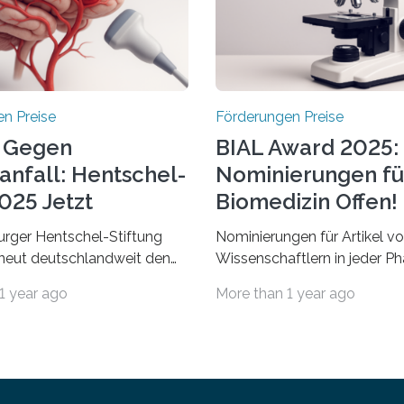
n Preise
Förderungen Preise
 Gegen
BIAL Award 2025:
anfall: Hentschel-
Nominierungen fü
025 Jetzt
Biomedizin Offen!
chrieben
rger Hentschel-Stiftung
Nominierungen für Artikel v
rneut deutschlandweit den
Wissenschaftlern in jeder Ph
Preis aus. Geehrt werden
Karriere und aus jedem Land
1 year ago
More than 1 year ago
herausragende Doktorarbeit
willkommen sind Dieser inte
hochrangige
Preis wurde ins Leben geruf
ftliche Publikation zum
bemerkenswertesten
aganfall. Die Hentschel-
wissenschaftlichen Entdeck
Kampf dem Schlaganfall“ mit
biomedizinischen Bereich