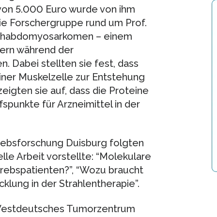
von 5.000 Euro wurde von ihm
die Forschergruppe rund um Prof.
n Rhabdomyosarkomen – einem
dern während der
. Dabei stellten sie fest, dass
iner Muskelzelle zur Entstehung
zeigten sie auf, dass die Proteine
spunkte für Arzneimittel in der
Krebsforschung Duisburg folgten
le Arbeit vorstellte: “Molekulare
rebspatienten?”, “Wozu braucht
lung in der Strahlentherapie”.
 Westdeutsches Tumorzentrum