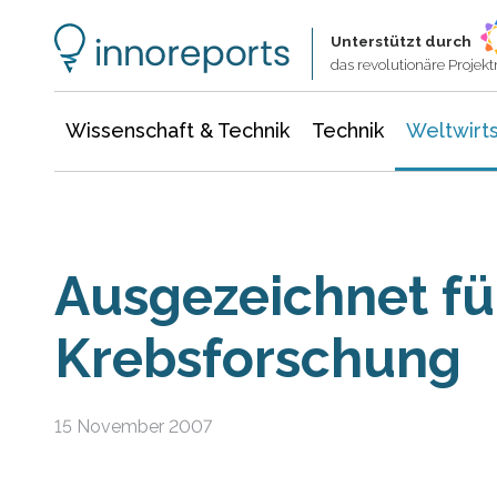
Wissenschaft & Technik
Informationstechnologie
Energie & Elektrotechnik
Unterstützt durch
das revolutionäre Proje
Wissenschaft & Technik
Technik
Weltwirts
Ausgezeichnet fü
Krebsforschung
15 November 2007