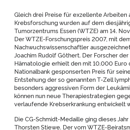
Gleich drei Preise für exzellente Arbeiten
Krebsforschung wurden auf dem diesjähr
Tumorzentrums Essen (WTZE) am 14. Nov
Der WTZE-Forschungspreis 2007, mit dem a
Nachwuchswissenschaftler ausgezeichnet 
Joachim Rudolf Göthert. Der Forscher der E
Hämatologie erhielt den mit 10.000 Euro 
Nationalbank gesponserten Preis für sein
Entstehung der so genannten T-Zell lymph
besonders aggressiven Form der Leukämie.
können nun neue Therapiestrategien gege
verlaufende Krebserkrankung entwickelt 
Die CG-Schmidt-Medaille ging dieses Jahr 
Thorsten Stiewe. Der vom WTZE-Beiratsmit