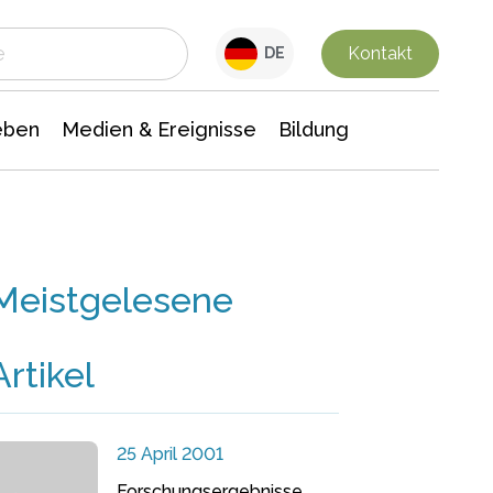
 Leben
Medien & Ereignisse
Interdisziplinäre Forschung
Veranstaltungsnachrichten
n Chemie
Gesellschaftswissenschaften
Kontakt
DE
eben
Medien & Ereignisse
Bildung
Meistgelesene
Artikel
25 April 2001
Forschungsergebnisse