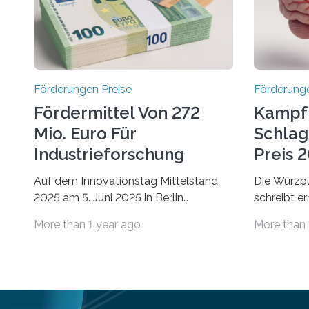
Förderungen Preise
Förderunge
Fördermittel Von 272
Kampf
Mio. Euro Für
Schlag
Industrieforschung
Preis 2
Freigegeben
Ausges
Auf dem Innovationstag Mittelstand
Die Würzbu
2025 am 5. Juni 2025 in Berlin
schreibt e
überbrachte das Bundesministerium
Hentschel-
More than 1 year ago
More than 
für Wirtschaft und Energie eine gute
soll eine 
Nachricht: Überplanmäßige
oder eine 
Verpflichtungsermächtigungen in Höhe
wissenscha
von bis zu 272 Millionen Euro wurden in
Thema Schl
dieser Woche vom
Stiftung „