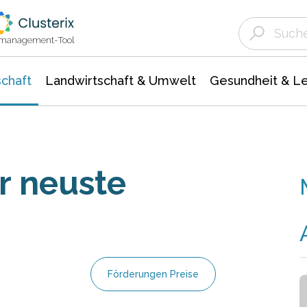
Landwirtschaft & Umwelt
Gesundheit &
Agrar- Forstwissenschaften
Unternehmensmeldungen
Biowissenschafte
Ökologie Umwelt- Naturschutz
ktmanagement-Tool
chaft
Landwirtschaft & Umwelt
Gesundheit & L
r neuste
Förderungen Preise