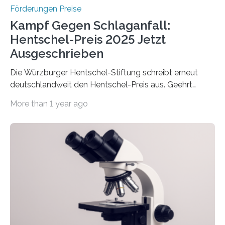
Förderungen Preise
Kampf Gegen Schlaganfall:
Hentschel-Preis 2025 Jetzt
Ausgeschrieben
Die Würzburger Hentschel-Stiftung schreibt erneut
deutschlandweit den Hentschel-Preis aus. Geehrt
werden soll eine herausragende Doktorarbeit oder eine
More than 1 year ago
hochrangige wissenschaftliche Publikation zum Thema
Schlaganfall. Die Hentschel-Stiftung „Kampf dem
Schlaganfall“ mit Sitz in Würzburg fördert die
Schlaganfallforschung, um die Behandlung der
Betroffenen zu verbessern. Dazu schreibt sie auch in
diesem Jahr wieder deutschlandweit den Hentschel-
Preis aus. Er richtet sich gezielt an jüngere
Forscherinnen und Forscher unter 40 Jahren. Geehrt
werden soll eine herausragende Doktorarbeit oder eine
hochrangige wissenschaftliche Publikation zum Thema