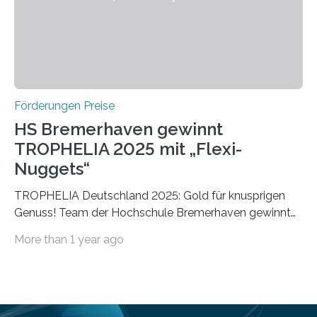
vollem…
Förderungen Preise
HS Bremerhaven gewinnt
TROPHELIA 2025 mit „Flexi-
Nuggets“
TROPHELIA Deutschland 2025: Gold für knusprigen
Genuss! Team der Hochschule Bremerhaven gewinnt
mit “Flexi-Nuggets” und vertritt Deutschland bei
More than 1 year ago
ECOTROPHELIAMit der Produktidee “Flexi-Nuggets”
gewinnt das Studierenden-Team der Hochschule
Bremerhaven den diesjährigen TROPHELIA-
Wettbewerb. Der Ideenwettbewerb richtet sich an
Studierende der Lebensmittelwissenschaften und