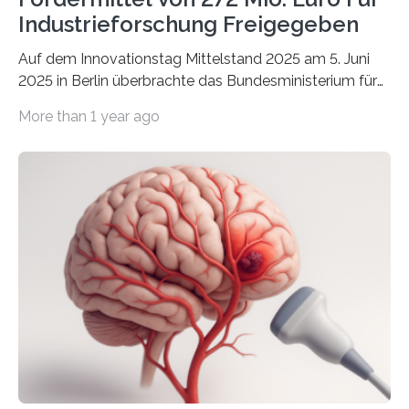
Industrieforschung Freigegeben
Auf dem Innovationstag Mittelstand 2025 am 5. Juni
2025 in Berlin überbrachte das Bundesministerium für
Wirtschaft und Energie eine gute Nachricht:
More than 1 year ago
Überplanmäßige Verpflichtungsermächtigungen in
Höhe von bis zu 272 Millionen Euro wurden in dieser
Woche vom Haushaltsausschuss freigegeben – unter
anderem zur Unterstützung der
Industrieforschungsprogramme Industrielle
Gemeinschaftsforschung (IGF), Zentrales
Innovationsprogramm Mittelstand (ZIM) und
Innovationskompetenz INNO-KOM. Auf dem
Innovationstag Mittelstand 2025 am 5. Juni 2025 in
Berlin überbrachte das Bundesministerium für
Wirtschaft und Energie eine gute Nachricht:
Überplanmäßige Verpflichtungsermächtigungen in
Höhe…