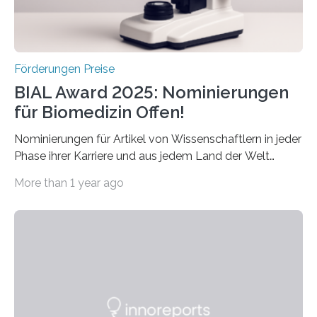
Schlaganfall….
Förderungen Preise
BIAL Award 2025: Nominierungen
für Biomedizin Offen!
Nominierungen für Artikel von Wissenschaftlern in jeder
Phase ihrer Karriere und aus jedem Land der Welt
willkommen sind Dieser internationale Preis wurde ins
More than 1 year ago
Leben gerufen, um die bemerkenswertesten
wissenschaftlichen Entdeckungen im biomedizinischen
Bereich auszuzeichnen. Er hat sich einen wachsenden
Ruf als Vorstufe zum Nobelpreis erarbeitet, da er in
einer früheren Ausgabe zwei Autoren auszeichnete, die
später mit dem Nobelpreis für Medizin geehrt wurden.
Die vierte Ausgabe des internationalen Preises der BIAL
Foundation, des BIAL Award in Biomedicine ist in