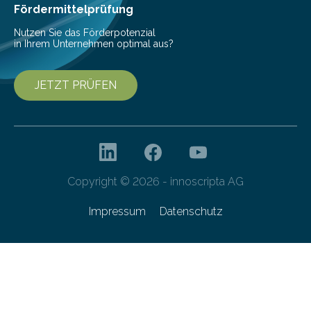
Franziska Diebel, Pauline Hoffmann und Yusuf Toprak
Fördermittelprüfung
entwickelt. Mit nur…
Nutzen Sie das Förderpotenzial
in Ihrem Unternehmen optimal aus?
JETZT PRÜFEN
Copyright © 2026 - innoscripta AG
Impressum
Datenschutz