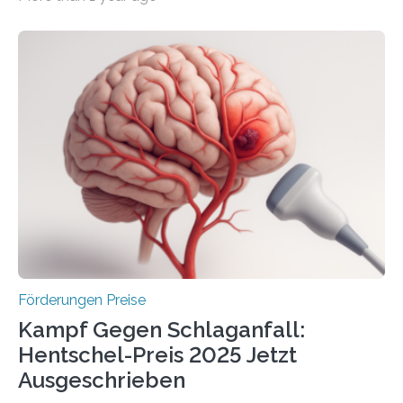
Überplanmäßige Verpflichtungsermächtigungen in
Höhe von bis zu 272 Millionen Euro wurden in dieser
Woche vom Haushaltsausschuss freigegeben – unter
anderem zur Unterstützung der
Industrieforschungsprogramme Industrielle
Gemeinschaftsforschung (IGF), Zentrales
Innovationsprogramm Mittelstand (ZIM) und
Innovationskompetenz INNO-KOM. Auf dem
Innovationstag Mittelstand 2025 am 5. Juni 2025 in
Berlin überbrachte das Bundesministerium für
Wirtschaft und Energie eine gute Nachricht:
Überplanmäßige Verpflichtungsermächtigungen in
Höhe…
Förderungen Preise
Kampf Gegen Schlaganfall:
Hentschel-Preis 2025 Jetzt
Ausgeschrieben