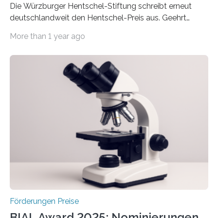
Die Würzburger Hentschel-Stiftung schreibt erneut
deutschlandweit den Hentschel-Preis aus. Geehrt
werden soll eine herausragende Doktorarbeit oder eine
More than 1 year ago
hochrangige wissenschaftliche Publikation zum Thema
Schlaganfall. Die Hentschel-Stiftung „Kampf dem
Schlaganfall“ mit Sitz in Würzburg fördert die
Schlaganfallforschung, um die Behandlung der
Betroffenen zu verbessern. Dazu schreibt sie auch in
diesem Jahr wieder deutschlandweit den Hentschel-
Preis aus. Er richtet sich gezielt an jüngere
Forscherinnen und Forscher unter 40 Jahren. Geehrt
werden soll eine herausragende Doktorarbeit oder eine
hochrangige wissenschaftliche Publikation zum Thema
Schlaganfall….
Förderungen Preise
BIAL Award 2025: Nominierungen