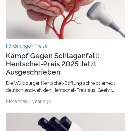
Innovationstag Mittelstand 2025 am 5. Juni 2025 in
Berlin überbrachte das Bundesministerium für
Wirtschaft und Energie eine gute Nachricht:
Überplanmäßige Verpflichtungsermächtigungen in
Höhe…
Förderungen Preise
Kampf Gegen Schlaganfall:
Hentschel-Preis 2025 Jetzt
Ausgeschrieben
Die Würzburger Hentschel-Stiftung schreibt erneut
deutschlandweit den Hentschel-Preis aus. Geehrt
werden soll eine herausragende Doktorarbeit oder eine
More than 1 year ago
hochrangige wissenschaftliche Publikation zum Thema
Schlaganfall. Die Hentschel-Stiftung „Kampf dem
Schlaganfall“ mit Sitz in Würzburg fördert die
Schlaganfallforschung, um die Behandlung der