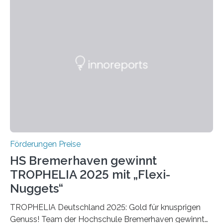
Bereich auszuzeichnen. Er hat sich einen wachsenden
Ruf als Vorstufe zum Nobelpreis erarbeitet, da er in
einer früheren Ausgabe zwei Autoren auszeichnete, die
später mit dem Nobelpreis für Medizin geehrt wurden.
Die vierte Ausgabe des internationalen Preises der BIAL
Foundation, des BIAL Award in Biomedicine ist in
vollem…
Förderungen Preise
HS Bremerhaven gewinnt
TROPHELIA 2025 mit „Flexi-
Nuggets“
TROPHELIA Deutschland 2025: Gold für knusprigen
Genuss! Team der Hochschule Bremerhaven gewinnt