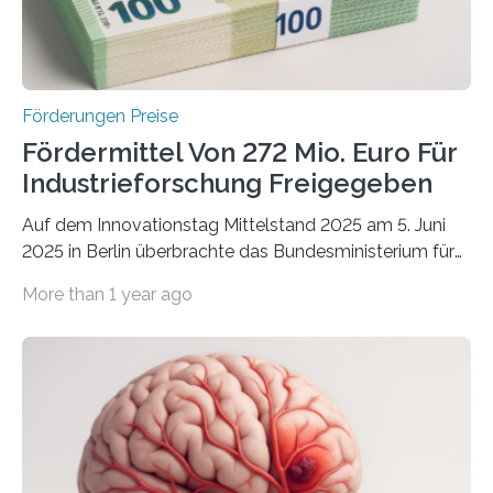
Förderungen Preise
Fördermittel Von 272 Mio. Euro Für
Industrieforschung Freigegeben
Auf dem Innovationstag Mittelstand 2025 am 5. Juni
2025 in Berlin überbrachte das Bundesministerium für
Wirtschaft und Energie eine gute Nachricht:
More than 1 year ago
Überplanmäßige Verpflichtungsermächtigungen in
Höhe von bis zu 272 Millionen Euro wurden in dieser
Woche vom Haushaltsausschuss freigegeben – unter
anderem zur Unterstützung der
Industrieforschungsprogramme Industrielle
Gemeinschaftsforschung (IGF), Zentrales
Innovationsprogramm Mittelstand (ZIM) und
Innovationskompetenz INNO-KOM. Auf dem