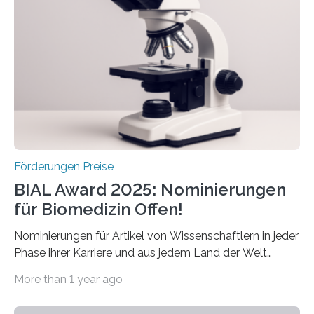
Betroffenen zu verbessern. Dazu schreibt sie auch in
diesem Jahr wieder deutschlandweit den Hentschel-
Preis aus. Er richtet sich gezielt an jüngere
Forscherinnen und Forscher unter 40 Jahren. Geehrt
werden soll eine herausragende Doktorarbeit oder eine
hochrangige wissenschaftliche Publikation zum Thema
Schlaganfall….
Förderungen Preise
BIAL Award 2025: Nominierungen
für Biomedizin Offen!
Nominierungen für Artikel von Wissenschaftlern in jeder
Phase ihrer Karriere und aus jedem Land der Welt
willkommen sind Dieser internationale Preis wurde ins
More than 1 year ago
Leben gerufen, um die bemerkenswertesten
wissenschaftlichen Entdeckungen im biomedizinischen