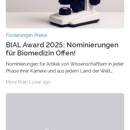
hochrangige wissenschaftliche Publikation zum Thema
Schlaganfall….
Förderungen Preise
BIAL Award 2025: Nominierungen
für Biomedizin Offen!
Nominierungen für Artikel von Wissenschaftlern in jeder
Phase ihrer Karriere und aus jedem Land der Welt
willkommen sind Dieser internationale Preis wurde ins
More than 1 year ago
Leben gerufen, um die bemerkenswertesten
wissenschaftlichen Entdeckungen im biomedizinischen
Bereich auszuzeichnen. Er hat sich einen wachsenden
Ruf als Vorstufe zum Nobelpreis erarbeitet, da er in
einer früheren Ausgabe zwei Autoren auszeichnete, die
später mit dem Nobelpreis für Medizin geehrt wurden.
Die vierte Ausgabe des internationalen Preises der BIAL