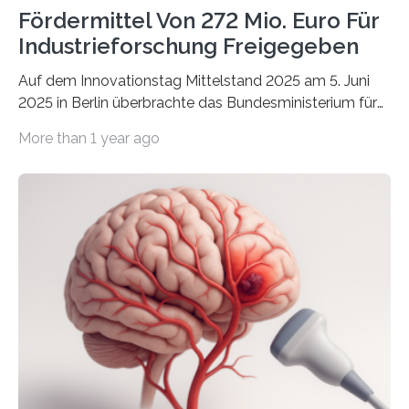
Fördermittel Von 272 Mio. Euro Für
Industrieforschung Freigegeben
Auf dem Innovationstag Mittelstand 2025 am 5. Juni
2025 in Berlin überbrachte das Bundesministerium für
Wirtschaft und Energie eine gute Nachricht:
More than 1 year ago
Überplanmäßige Verpflichtungsermächtigungen in
Höhe von bis zu 272 Millionen Euro wurden in dieser
Woche vom Haushaltsausschuss freigegeben – unter
anderem zur Unterstützung der
Industrieforschungsprogramme Industrielle
Gemeinschaftsforschung (IGF), Zentrales
Innovationsprogramm Mittelstand (ZIM) und
Innovationskompetenz INNO-KOM. Auf dem
Innovationstag Mittelstand 2025 am 5. Juni 2025 in
Berlin überbrachte das Bundesministerium für
Wirtschaft und Energie eine gute Nachricht:
Überplanmäßige Verpflichtungsermächtigungen in