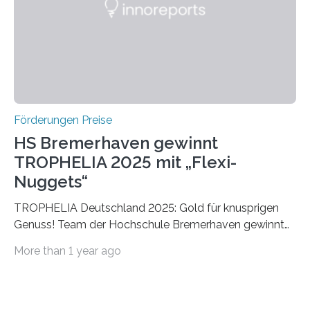
Foundation, des BIAL Award in Biomedicine ist in
vollem…
Förderungen Preise
HS Bremerhaven gewinnt
TROPHELIA 2025 mit „Flexi-
Nuggets“
TROPHELIA Deutschland 2025: Gold für knusprigen
Genuss! Team der Hochschule Bremerhaven gewinnt
mit “Flexi-Nuggets” und vertritt Deutschland bei
More than 1 year ago
ECOTROPHELIAMit der Produktidee “Flexi-Nuggets”
gewinnt das Studierenden-Team der Hochschule
Bremerhaven den diesjährigen TROPHELIA-
Wettbewerb. Der Ideenwettbewerb richtet sich an