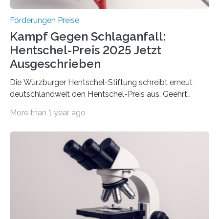
Höhe…
Förderungen Preise
Kampf Gegen Schlaganfall:
Hentschel-Preis 2025 Jetzt
Ausgeschrieben
Die Würzburger Hentschel-Stiftung schreibt erneut
deutschlandweit den Hentschel-Preis aus. Geehrt
werden soll eine herausragende Doktorarbeit oder eine
More than 1 year ago
hochrangige wissenschaftliche Publikation zum Thema
Schlaganfall. Die Hentschel-Stiftung „Kampf dem
Schlaganfall“ mit Sitz in Würzburg fördert die
Schlaganfallforschung, um die Behandlung der
Betroffenen zu verbessern. Dazu schreibt sie auch in
diesem Jahr wieder deutschlandweit den Hentschel-
Preis aus. Er richtet sich gezielt an jüngere
Forscherinnen und Forscher unter 40 Jahren. Geehrt
werden soll eine herausragende Doktorarbeit oder eine