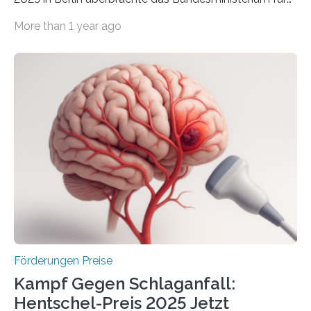
Wirtschaft und Energie eine gute Nachricht:
More than 1 year ago
Überplanmäßige Verpflichtungsermächtigungen in
Höhe von bis zu 272 Millionen Euro wurden in dieser
Woche vom Haushaltsausschuss freigegeben – unter
anderem zur Unterstützung der
Industrieforschungsprogramme Industrielle
Gemeinschaftsforschung (IGF), Zentrales
Innovationsprogramm Mittelstand (ZIM) und
Innovationskompetenz INNO-KOM. Auf dem
Innovationstag Mittelstand 2025 am 5. Juni 2025 in
Berlin überbrachte das Bundesministerium für
Wirtschaft und Energie eine gute Nachricht:
Überplanmäßige Verpflichtungsermächtigungen in
Höhe…
Förderungen Preise
Kampf Gegen Schlaganfall:
Hentschel-Preis 2025 Jetzt