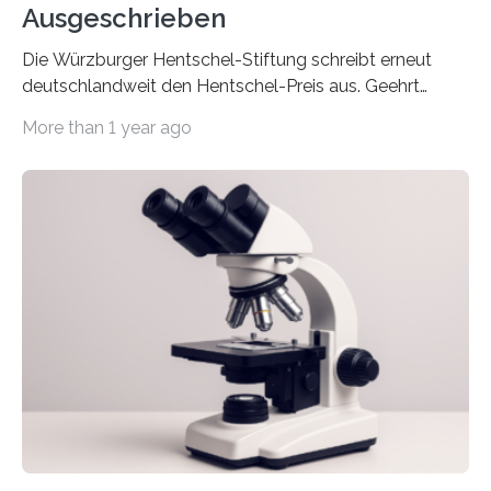
Ausgeschrieben
Die Würzburger Hentschel-Stiftung schreibt erneut
deutschlandweit den Hentschel-Preis aus. Geehrt
werden soll eine herausragende Doktorarbeit oder eine
More than 1 year ago
hochrangige wissenschaftliche Publikation zum Thema
Schlaganfall. Die Hentschel-Stiftung „Kampf dem
Schlaganfall“ mit Sitz in Würzburg fördert die
Schlaganfallforschung, um die Behandlung der
Betroffenen zu verbessern. Dazu schreibt sie auch in
diesem Jahr wieder deutschlandweit den Hentschel-
Preis aus. Er richtet sich gezielt an jüngere
Forscherinnen und Forscher unter 40 Jahren. Geehrt
werden soll eine herausragende Doktorarbeit oder eine
hochrangige wissenschaftliche Publikation zum Thema
Schlaganfall….