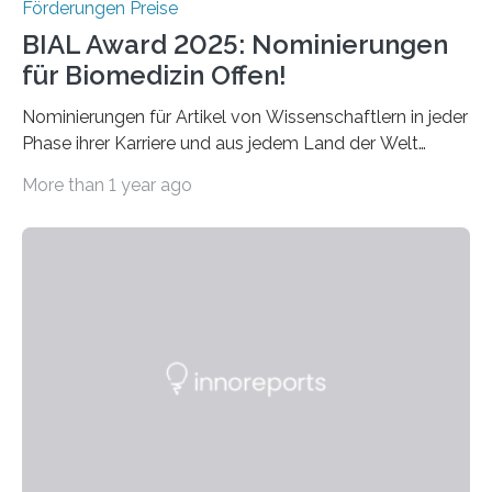
Förderungen Preise
BIAL Award 2025: Nominierungen
für Biomedizin Offen!
Nominierungen für Artikel von Wissenschaftlern in jeder
Phase ihrer Karriere und aus jedem Land der Welt
willkommen sind Dieser internationale Preis wurde ins
More than 1 year ago
Leben gerufen, um die bemerkenswertesten
wissenschaftlichen Entdeckungen im biomedizinischen
Bereich auszuzeichnen. Er hat sich einen wachsenden
Ruf als Vorstufe zum Nobelpreis erarbeitet, da er in
einer früheren Ausgabe zwei Autoren auszeichnete, die
später mit dem Nobelpreis für Medizin geehrt wurden.
Die vierte Ausgabe des internationalen Preises der BIAL
Foundation, des BIAL Award in Biomedicine ist in
vollem…