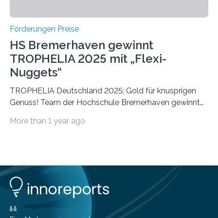
Förderungen Preise
HS Bremerhaven gewinnt
TROPHELIA 2025 mit „Flexi-
Nuggets“
TROPHELIA Deutschland 2025: Gold für knusprigen
Genuss! Team der Hochschule Bremerhaven gewinnt
mit “Flexi-Nuggets” und vertritt Deutschland bei
More than 1 year ago
ECOTROPHELIAMit der Produktidee “Flexi-Nuggets”
gewinnt das Studierenden-Team der Hochschule
Bremerhaven den diesjährigen TROPHELIA-
Wettbewerb. Der Ideenwettbewerb richtet sich an
Studierende der Lebensmittelwissenschaften und
wurde zum 16. Mal durch den Forschungskreis der
Ernährungsindustrie e. V. (FEI) ausgerichtet. “Flexi-
Nuggets” stehen für innovative Lebensmittel, die