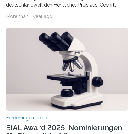
deutschlandweit den Hentschel-Preis aus. Geehrt
werden soll eine herausragende Doktorarbeit oder eine
More than 1 year ago
hochrangige wissenschaftliche Publikation zum Thema
Schlaganfall. Die Hentschel-Stiftung „Kampf dem
Schlaganfall“ mit Sitz in Würzburg fördert die
Schlaganfallforschung, um die Behandlung der
Betroffenen zu verbessern. Dazu schreibt sie auch in
diesem Jahr wieder deutschlandweit den Hentschel-
Preis aus. Er richtet sich gezielt an jüngere
Forscherinnen und Forscher unter 40 Jahren. Geehrt
werden soll eine herausragende Doktorarbeit oder eine
hochrangige wissenschaftliche Publikation zum Thema
Schlaganfall….
Förderungen Preise
BIAL Award 2025: Nominierungen