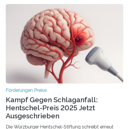
Höhe von bis zu 272 Millionen Euro wurden in dieser
Woche vom Haushaltsausschuss freigegeben – unter
anderem zur Unterstützung der
Industrieforschungsprogramme Industrielle
Gemeinschaftsforschung (IGF), Zentrales
Innovationsprogramm Mittelstand (ZIM) und
Innovationskompetenz INNO-KOM. Auf dem
Innovationstag Mittelstand 2025 am 5. Juni 2025 in
Berlin überbrachte das Bundesministerium für
Wirtschaft und Energie eine gute Nachricht:
Überplanmäßige Verpflichtungsermächtigungen in
Höhe…
Förderungen Preise
Kampf Gegen Schlaganfall:
Hentschel-Preis 2025 Jetzt
Ausgeschrieben
Die Würzburger Hentschel-Stiftung schreibt erneut