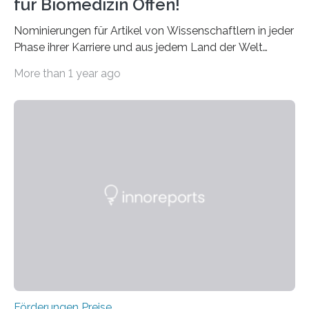
für Biomedizin Offen!
Nominierungen für Artikel von Wissenschaftlern in jeder
Phase ihrer Karriere und aus jedem Land der Welt
willkommen sind Dieser internationale Preis wurde ins
More than 1 year ago
Leben gerufen, um die bemerkenswertesten
wissenschaftlichen Entdeckungen im biomedizinischen
Bereich auszuzeichnen. Er hat sich einen wachsenden
Ruf als Vorstufe zum Nobelpreis erarbeitet, da er in
einer früheren Ausgabe zwei Autoren auszeichnete, die
später mit dem Nobelpreis für Medizin geehrt wurden.
Die vierte Ausgabe des internationalen Preises der BIAL
Foundation, des BIAL Award in Biomedicine ist in
vollem…
Förderungen Preise