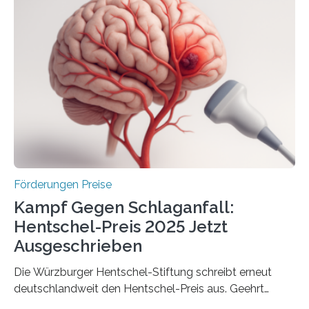
anderem zur Unterstützung der
Industrieforschungsprogramme Industrielle
Gemeinschaftsforschung (IGF), Zentrales
Innovationsprogramm Mittelstand (ZIM) und
Innovationskompetenz INNO-KOM. Auf dem
Innovationstag Mittelstand 2025 am 5. Juni 2025 in
Berlin überbrachte das Bundesministerium für
Wirtschaft und Energie eine gute Nachricht:
Überplanmäßige Verpflichtungsermächtigungen in
Höhe…
Förderungen Preise
Kampf Gegen Schlaganfall:
Hentschel-Preis 2025 Jetzt
Ausgeschrieben
Die Würzburger Hentschel-Stiftung schreibt erneut
deutschlandweit den Hentschel-Preis aus. Geehrt
werden soll eine herausragende Doktorarbeit oder eine