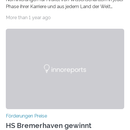
Phase ihrer Karriere und aus jedem Land der Welt
willkommen sind Dieser internationale Preis wurde ins
More than 1 year ago
Leben gerufen, um die bemerkenswertesten
wissenschaftlichen Entdeckungen im biomedizinischen
Bereich auszuzeichnen. Er hat sich einen wachsenden
Ruf als Vorstufe zum Nobelpreis erarbeitet, da er in
einer früheren Ausgabe zwei Autoren auszeichnete, die
später mit dem Nobelpreis für Medizin geehrt wurden.
Die vierte Ausgabe des internationalen Preises der BIAL
Foundation, des BIAL Award in Biomedicine ist in
vollem…
Förderungen Preise
HS Bremerhaven gewinnt