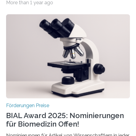
More than 1 year ago
hochrangige wissenschaftliche Publikation zum Thema
Schlaganfall. Die Hentschel-Stiftung „Kampf dem
Schlaganfall“ mit Sitz in Würzburg fördert die
Schlaganfallforschung, um die Behandlung der
Betroffenen zu verbessern. Dazu schreibt sie auch in
diesem Jahr wieder deutschlandweit den Hentschel-
Preis aus. Er richtet sich gezielt an jüngere
Forscherinnen und Forscher unter 40 Jahren. Geehrt
werden soll eine herausragende Doktorarbeit oder eine
hochrangige wissenschaftliche Publikation zum Thema
Schlaganfall….
Förderungen Preise
BIAL Award 2025: Nominierungen
für Biomedizin Offen!
Nominierungen für Artikel von Wissenschaftlern in jeder