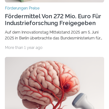
Förderungen Preise
Fördermittel Von 272 Mio. Euro Für
Industrieforschung Freigegeben
Auf dem Innovationstag Mittelstand 2025 am 5. Juni
2025 in Berlin überbrachte das Bundesministerium für
Wirtschaft und Energie eine gute Nachricht:
More than 1 year ago
Überplanmäßige Verpflichtungsermächtigungen in
Höhe von bis zu 272 Millionen Euro wurden in dieser
Woche vom Haushaltsausschuss freigegeben – unter
anderem zur Unterstützung der
Industrieforschungsprogramme Industrielle
Gemeinschaftsforschung (IGF), Zentrales
Innovationsprogramm Mittelstand (ZIM) und
Innovationskompetenz INNO-KOM. Auf dem
Innovationstag Mittelstand 2025 am 5. Juni 2025 in
Berlin überbrachte das Bundesministerium für
Wirtschaft und Energie eine gute Nachricht: