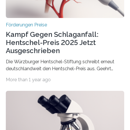
Überplanmäßige Verpflichtungsermächtigungen in
Höhe…
Förderungen Preise
Kampf Gegen Schlaganfall:
Hentschel-Preis 2025 Jetzt
Ausgeschrieben
Die Würzburger Hentschel-Stiftung schreibt erneut
deutschlandweit den Hentschel-Preis aus. Geehrt
werden soll eine herausragende Doktorarbeit oder eine
More than 1 year ago
hochrangige wissenschaftliche Publikation zum Thema
Schlaganfall. Die Hentschel-Stiftung „Kampf dem
Schlaganfall“ mit Sitz in Würzburg fördert die
Schlaganfallforschung, um die Behandlung der
Betroffenen zu verbessern. Dazu schreibt sie auch in
diesem Jahr wieder deutschlandweit den Hentschel-
Preis aus. Er richtet sich gezielt an jüngere