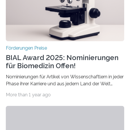
Forscherinnen und Forscher unter 40 Jahren. Geehrt
werden soll eine herausragende Doktorarbeit oder eine
hochrangige wissenschaftliche Publikation zum Thema
Schlaganfall….
Förderungen Preise
BIAL Award 2025: Nominierungen
für Biomedizin Offen!
Nominierungen für Artikel von Wissenschaftlern in jeder
Phase ihrer Karriere und aus jedem Land der Welt
willkommen sind Dieser internationale Preis wurde ins
More than 1 year ago
Leben gerufen, um die bemerkenswertesten
wissenschaftlichen Entdeckungen im biomedizinischen
Bereich auszuzeichnen. Er hat sich einen wachsenden
Ruf als Vorstufe zum Nobelpreis erarbeitet, da er in
einer früheren Ausgabe zwei Autoren auszeichnete, die