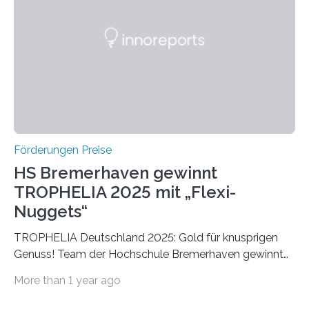
später mit dem Nobelpreis für Medizin geehrt wurden.
Die vierte Ausgabe des internationalen Preises der BIAL
Foundation, des BIAL Award in Biomedicine ist in
vollem…
Förderungen Preise
HS Bremerhaven gewinnt
TROPHELIA 2025 mit „Flexi-
Nuggets“
TROPHELIA Deutschland 2025: Gold für knusprigen
Genuss! Team der Hochschule Bremerhaven gewinnt
mit “Flexi-Nuggets” und vertritt Deutschland bei
More than 1 year ago
ECOTROPHELIAMit der Produktidee “Flexi-Nuggets”
gewinnt das Studierenden-Team der Hochschule