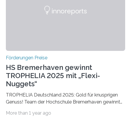
Die vierte Ausgabe des internationalen Preises der BIAL
Foundation, des BIAL Award in Biomedicine ist in
vollem…
Förderungen Preise
HS Bremerhaven gewinnt
TROPHELIA 2025 mit „Flexi-
Nuggets“
TROPHELIA Deutschland 2025: Gold für knusprigen
Genuss! Team der Hochschule Bremerhaven gewinnt
mit “Flexi-Nuggets” und vertritt Deutschland bei
More than 1 year ago
ECOTROPHELIAMit der Produktidee “Flexi-Nuggets”
gewinnt das Studierenden-Team der Hochschule
Bremerhaven den diesjährigen TROPHELIA-