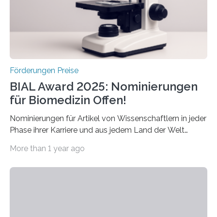
werden soll eine herausragende Doktorarbeit oder eine
hochrangige wissenschaftliche Publikation zum Thema
Schlaganfall….
Förderungen Preise
BIAL Award 2025: Nominierungen
für Biomedizin Offen!
Nominierungen für Artikel von Wissenschaftlern in jeder
Phase ihrer Karriere und aus jedem Land der Welt
willkommen sind Dieser internationale Preis wurde ins
More than 1 year ago
Leben gerufen, um die bemerkenswertesten
wissenschaftlichen Entdeckungen im biomedizinischen
Bereich auszuzeichnen. Er hat sich einen wachsenden
Ruf als Vorstufe zum Nobelpreis erarbeitet, da er in
einer früheren Ausgabe zwei Autoren auszeichnete, die
später mit dem Nobelpreis für Medizin geehrt wurden.