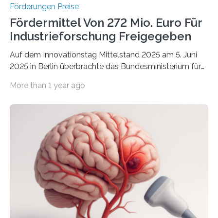
Förderungen Preise
Fördermittel Von 272 Mio. Euro Für
Industrieforschung Freigegeben
Auf dem Innovationstag Mittelstand 2025 am 5. Juni
2025 in Berlin überbrachte das Bundesministerium für
Wirtschaft und Energie eine gute Nachricht:
More than 1 year ago
Überplanmäßige Verpflichtungsermächtigungen in
Höhe von bis zu 272 Millionen Euro wurden in dieser
Woche vom Haushaltsausschuss freigegeben – unter
anderem zur Unterstützung der
Industrieforschungsprogramme Industrielle
Gemeinschaftsforschung (IGF), Zentrales
Innovationsprogramm Mittelstand (ZIM) und
Innovationskompetenz INNO-KOM. Auf dem
Innovationstag Mittelstand 2025 am 5. Juni 2025 in
Berlin überbrachte das Bundesministerium für
Wirtschaft und Energie eine gute Nachricht: