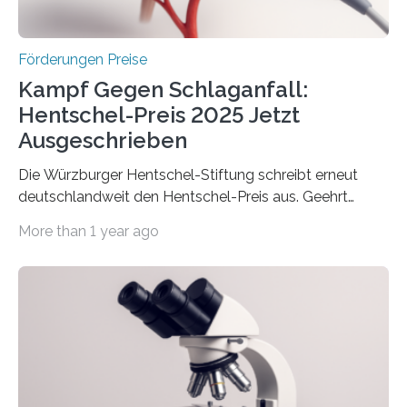
Überplanmäßige Verpflichtungsermächtigungen in
Höhe…
Förderungen Preise
Kampf Gegen Schlaganfall:
Hentschel-Preis 2025 Jetzt
Ausgeschrieben
Die Würzburger Hentschel-Stiftung schreibt erneut
deutschlandweit den Hentschel-Preis aus. Geehrt
werden soll eine herausragende Doktorarbeit oder eine
More than 1 year ago
hochrangige wissenschaftliche Publikation zum Thema
Schlaganfall. Die Hentschel-Stiftung „Kampf dem
Schlaganfall“ mit Sitz in Würzburg fördert die
Schlaganfallforschung, um die Behandlung der
Betroffenen zu verbessern. Dazu schreibt sie auch in
diesem Jahr wieder deutschlandweit den Hentschel-
Preis aus. Er richtet sich gezielt an jüngere
Forscherinnen und Forscher unter 40 Jahren. Geehrt