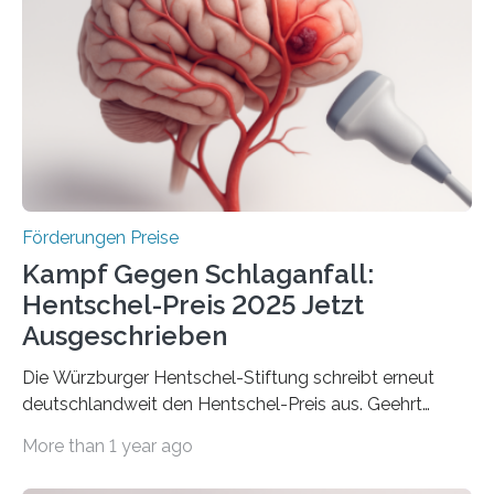
Gemeinschaftsforschung (IGF), Zentrales
Innovationsprogramm Mittelstand (ZIM) und
Innovationskompetenz INNO-KOM. Auf dem
Innovationstag Mittelstand 2025 am 5. Juni 2025 in
Berlin überbrachte das Bundesministerium für
Wirtschaft und Energie eine gute Nachricht:
Überplanmäßige Verpflichtungsermächtigungen in
Höhe…
Förderungen Preise
Kampf Gegen Schlaganfall:
Hentschel-Preis 2025 Jetzt
Ausgeschrieben
Die Würzburger Hentschel-Stiftung schreibt erneut
deutschlandweit den Hentschel-Preis aus. Geehrt
werden soll eine herausragende Doktorarbeit oder eine
More than 1 year ago
hochrangige wissenschaftliche Publikation zum Thema
Schlaganfall. Die Hentschel-Stiftung „Kampf dem