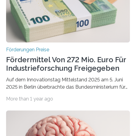
Förderungen Preise
Fördermittel Von 272 Mio. Euro Für
Industrieforschung Freigegeben
Auf dem Innovationstag Mittelstand 2025 am 5. Juni
2025 in Berlin überbrachte das Bundesministerium für
Wirtschaft und Energie eine gute Nachricht:
More than 1 year ago
Überplanmäßige Verpflichtungsermächtigungen in
Höhe von bis zu 272 Millionen Euro wurden in dieser
Woche vom Haushaltsausschuss freigegeben – unter
anderem zur Unterstützung der
Industrieforschungsprogramme Industrielle