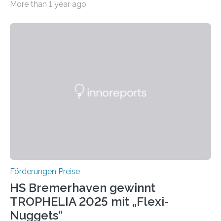
More than 1 year ago
Leben gerufen, um die bemerkenswertesten
wissenschaftlichen Entdeckungen im biomedizinischen
Bereich auszuzeichnen. Er hat sich einen wachsenden
Ruf als Vorstufe zum Nobelpreis erarbeitet, da er in
einer früheren Ausgabe zwei Autoren auszeichnete, die
später mit dem Nobelpreis für Medizin geehrt wurden.
Die vierte Ausgabe des internationalen Preises der BIAL
Foundation, des BIAL Award in Biomedicine ist in
vollem…
Förderungen Preise
HS Bremerhaven gewinnt
TROPHELIA 2025 mit „Flexi-
Nuggets“