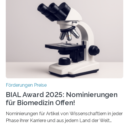
Schlaganfall“ mit Sitz in Würzburg fördert die
Schlaganfallforschung, um die Behandlung der
Betroffenen zu verbessern. Dazu schreibt sie auch in
diesem Jahr wieder deutschlandweit den Hentschel-
Preis aus. Er richtet sich gezielt an jüngere
Forscherinnen und Forscher unter 40 Jahren. Geehrt
werden soll eine herausragende Doktorarbeit oder eine
hochrangige wissenschaftliche Publikation zum Thema
Schlaganfall….
Förderungen Preise
BIAL Award 2025: Nominierungen
für Biomedizin Offen!
Nominierungen für Artikel von Wissenschaftlern in jeder
Phase ihrer Karriere und aus jedem Land der Welt
willkommen sind Dieser internationale Preis wurde ins