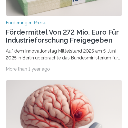
Förderungen Preise
Fördermittel Von 272 Mio. Euro Für
Industrieforschung Freigegeben
Auf dem Innovationstag Mittelstand 2025 am 5. Juni
2025 in Berlin überbrachte das Bundesministerium für
Wirtschaft und Energie eine gute Nachricht:
More than 1 year ago
Überplanmäßige Verpflichtungsermächtigungen in
Höhe von bis zu 272 Millionen Euro wurden in dieser
Woche vom Haushaltsausschuss freigegeben – unter
anderem zur Unterstützung der
Industrieforschungsprogramme Industrielle
Gemeinschaftsforschung (IGF), Zentrales
Innovationsprogramm Mittelstand (ZIM) und
Innovationskompetenz INNO-KOM. Auf dem
Innovationstag Mittelstand 2025 am 5. Juni 2025 in