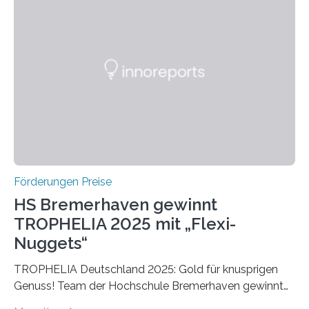
Ruf als Vorstufe zum Nobelpreis erarbeitet, da er in
einer früheren Ausgabe zwei Autoren auszeichnete, die
später mit dem Nobelpreis für Medizin geehrt wurden.
Die vierte Ausgabe des internationalen Preises der BIAL
Foundation, des BIAL Award in Biomedicine ist in
vollem…
Förderungen Preise
HS Bremerhaven gewinnt
TROPHELIA 2025 mit „Flexi-
Nuggets“
TROPHELIA Deutschland 2025: Gold für knusprigen
Genuss! Team der Hochschule Bremerhaven gewinnt
mit “Flexi-Nuggets” und vertritt Deutschland bei