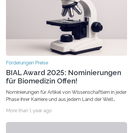
diesem Jahr wieder deutschlandweit den Hentschel-
Preis aus. Er richtet sich gezielt an jüngere
Forscherinnen und Forscher unter 40 Jahren. Geehrt
werden soll eine herausragende Doktorarbeit oder eine
hochrangige wissenschaftliche Publikation zum Thema
Schlaganfall….
Förderungen Preise
BIAL Award 2025: Nominierungen
für Biomedizin Offen!
Nominierungen für Artikel von Wissenschaftlern in jeder
Phase ihrer Karriere und aus jedem Land der Welt
willkommen sind Dieser internationale Preis wurde ins
More than 1 year ago
Leben gerufen, um die bemerkenswertesten
wissenschaftlichen Entdeckungen im biomedizinischen
Bereich auszuzeichnen. Er hat sich einen wachsenden