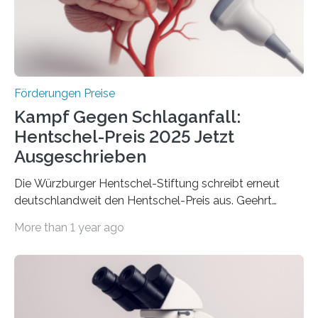
Berlin überbrachte das Bundesministerium für
Wirtschaft und Energie eine gute Nachricht:
Überplanmäßige Verpflichtungsermächtigungen in
Höhe…
Förderungen Preise
Kampf Gegen Schlaganfall:
Hentschel-Preis 2025 Jetzt
Ausgeschrieben
Die Würzburger Hentschel-Stiftung schreibt erneut
deutschlandweit den Hentschel-Preis aus. Geehrt
werden soll eine herausragende Doktorarbeit oder eine
More than 1 year ago
hochrangige wissenschaftliche Publikation zum Thema
Schlaganfall. Die Hentschel-Stiftung „Kampf dem
Schlaganfall“ mit Sitz in Würzburg fördert die
Schlaganfallforschung, um die Behandlung der
Betroffenen zu verbessern. Dazu schreibt sie auch in