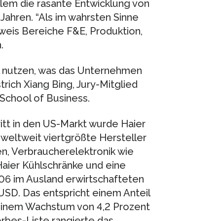
allem die rasante Entwicklung von
ahren. “Als im wahrsten Sinne
eis Bereiche F&E, Produktion,
.
l nutzen, was das Unternehmen
rich Xiang Bing, Jury-Mitglied
School of Business.
ritt in den US-Markt wurde Haier
weltweit viertgrößte Hersteller
n, Verbraucherelektronik wie
Haier Kühlschränke und eine
006 im Ausland erwirtschafteten
USD. Das entspricht einem Anteil
inem Wachstum von 4,2 Prozent
orbes-Liste rangierte das