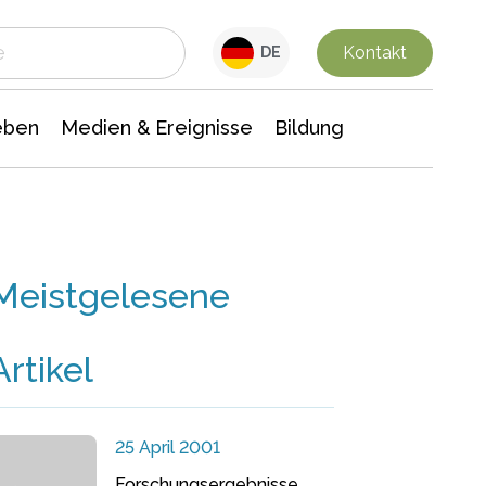
 Leben
Medien & Ereignisse
Interdisziplinäre Forschung
Veranstaltungsnachrichten
n Chemie
Gesellschaftswissenschaften
Kontakt
DE
eben
Medien & Ereignisse
Bildung
Meistgelesene
Artikel
25 April 2001
Forschungsergebnisse