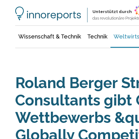
Wissenschaft & Technik
Informationstechnologie
Energie & Elektrotechnik
Unterstützt durch
das revolutionäre Proje
Wissenschaft & Technik
Technik
Weltwirts
Roland Berger St
Consultants gibt
Wettbewerbs &qu
Globally Competi