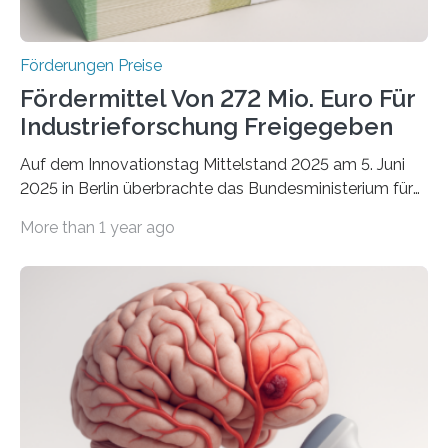
Förderungen Preise
Fördermittel Von 272 Mio. Euro Für
Industrieforschung Freigegeben
Auf dem Innovationstag Mittelstand 2025 am 5. Juni
2025 in Berlin überbrachte das Bundesministerium für
Wirtschaft und Energie eine gute Nachricht:
More than 1 year ago
Überplanmäßige Verpflichtungsermächtigungen in
Höhe von bis zu 272 Millionen Euro wurden in dieser
Woche vom Haushaltsausschuss freigegeben – unter
anderem zur Unterstützung der
Industrieforschungsprogramme Industrielle
Gemeinschaftsforschung (IGF), Zentrales
Innovationsprogramm Mittelstand (ZIM) und
Innovationskompetenz INNO-KOM. Auf dem
Innovationstag Mittelstand 2025 am 5. Juni 2025 in