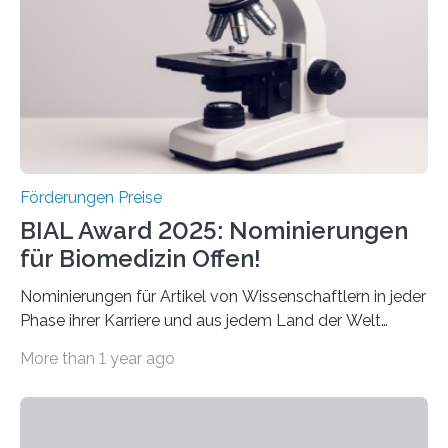
Preis aus. Er richtet sich gezielt an jüngere
Forscherinnen und Forscher unter 40 Jahren. Geehrt
werden soll eine herausragende Doktorarbeit oder eine
hochrangige wissenschaftliche Publikation zum Thema
Schlaganfall….
Förderungen Preise
BIAL Award 2025: Nominierungen
für Biomedizin Offen!
Nominierungen für Artikel von Wissenschaftlern in jeder
Phase ihrer Karriere und aus jedem Land der Welt
willkommen sind Dieser internationale Preis wurde ins
More than 1 year ago
Leben gerufen, um die bemerkenswertesten
wissenschaftlichen Entdeckungen im biomedizinischen
Bereich auszuzeichnen. Er hat sich einen wachsenden
Ruf als Vorstufe zum Nobelpreis erarbeitet, da er in