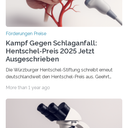
Berlin überbrachte das Bundesministerium für
Wirtschaft und Energie eine gute Nachricht:
Überplanmäßige Verpflichtungsermächtigungen in
Höhe…
Förderungen Preise
Kampf Gegen Schlaganfall:
Hentschel-Preis 2025 Jetzt
Ausgeschrieben
Die Würzburger Hentschel-Stiftung schreibt erneut
deutschlandweit den Hentschel-Preis aus. Geehrt
werden soll eine herausragende Doktorarbeit oder eine
More than 1 year ago
hochrangige wissenschaftliche Publikation zum Thema
Schlaganfall. Die Hentschel-Stiftung „Kampf dem
Schlaganfall“ mit Sitz in Würzburg fördert die
Schlaganfallforschung, um die Behandlung der
Betroffenen zu verbessern. Dazu schreibt sie auch in
diesem Jahr wieder deutschlandweit den Hentschel-