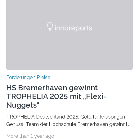
einer früheren Ausgabe zwei Autoren auszeichnete, die
später mit dem Nobelpreis für Medizin geehrt wurden.
Die vierte Ausgabe des internationalen Preises der BIAL
Foundation, des BIAL Award in Biomedicine ist in
vollem…
Förderungen Preise
HS Bremerhaven gewinnt
TROPHELIA 2025 mit „Flexi-
Nuggets“
TROPHELIA Deutschland 2025: Gold für knusprigen
Genuss! Team der Hochschule Bremerhaven gewinnt
mit “Flexi-Nuggets” und vertritt Deutschland bei
More than 1 year ago