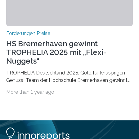
Förderungen Preise
HS Bremerhaven gewinnt
TROPHELIA 2025 mit „Flexi-
Nuggets“
TROPHELIA Deutschland 2025: Gold für knusprigen
Genuss! Team der Hochschule Bremerhaven gewinnt
mit “Flexi-Nuggets” und vertritt Deutschland bei
More than 1 year ago
ECOTROPHELIAMit der Produktidee “Flexi-Nuggets”
gewinnt das Studierenden-Team der Hochschule
Bremerhaven den diesjährigen TROPHELIA-
Wettbewerb. Der Ideenwettbewerb richtet sich an
Studierende der Lebensmittelwissenschaften und
wurde zum 16. Mal durch den Forschungskreis der