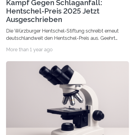
Kampf Gegen Schlaganfall:
Hentschel-Preis 2025 Jetzt
Ausgeschrieben
Die Würzburger Hentschel-Stiftung schreibt erneut
deutschlandweit den Hentschel-Preis aus. Geehrt
werden soll eine herausragende Doktorarbeit oder eine
More than 1 year ago
hochrangige wissenschaftliche Publikation zum Thema
Schlaganfall. Die Hentschel-Stiftung „Kampf dem
Schlaganfall“ mit Sitz in Würzburg fördert die
Schlaganfallforschung, um die Behandlung der
Betroffenen zu verbessern. Dazu schreibt sie auch in
diesem Jahr wieder deutschlandweit den Hentschel-
Preis aus. Er richtet sich gezielt an jüngere
Forscherinnen und Forscher unter 40 Jahren. Geehrt
werden soll eine herausragende Doktorarbeit oder eine
hochrangige wissenschaftliche Publikation zum Thema
Schlaganfall….