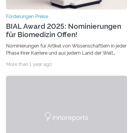
Förderungen Preise
BIAL Award 2025: Nominierungen
für Biomedizin Offen!
Nominierungen für Artikel von Wissenschaftlern in jeder
Phase ihrer Karriere und aus jedem Land der Welt
willkommen sind Dieser internationale Preis wurde ins
More than 1 year ago
Leben gerufen, um die bemerkenswertesten
wissenschaftlichen Entdeckungen im biomedizinischen
Bereich auszuzeichnen. Er hat sich einen wachsenden
Ruf als Vorstufe zum Nobelpreis erarbeitet, da er in
einer früheren Ausgabe zwei Autoren auszeichnete, die
später mit dem Nobelpreis für Medizin geehrt wurden.
Die vierte Ausgabe des internationalen Preises der BIAL
Foundation, des BIAL Award in Biomedicine ist in
vollem…