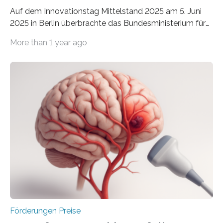
Auf dem Innovationstag Mittelstand 2025 am 5. Juni
2025 in Berlin überbrachte das Bundesministerium für
Wirtschaft und Energie eine gute Nachricht:
More than 1 year ago
Überplanmäßige Verpflichtungsermächtigungen in
Höhe von bis zu 272 Millionen Euro wurden in dieser
Woche vom Haushaltsausschuss freigegeben – unter
anderem zur Unterstützung der
Industrieforschungsprogramme Industrielle
Gemeinschaftsforschung (IGF), Zentrales
Innovationsprogramm Mittelstand (ZIM) und
Innovationskompetenz INNO-KOM. Auf dem
Innovationstag Mittelstand 2025 am 5. Juni 2025 in
Berlin überbrachte das Bundesministerium für
Wirtschaft und Energie eine gute Nachricht:
Überplanmäßige Verpflichtungsermächtigungen in
Höhe…
Förderungen Preise