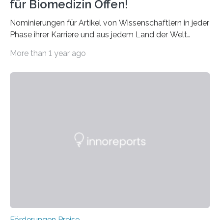
für Biomedizin Offen!
Nominierungen für Artikel von Wissenschaftlern in jeder
Phase ihrer Karriere und aus jedem Land der Welt
willkommen sind Dieser internationale Preis wurde ins
More than 1 year ago
Leben gerufen, um die bemerkenswertesten
wissenschaftlichen Entdeckungen im biomedizinischen
Bereich auszuzeichnen. Er hat sich einen wachsenden
Ruf als Vorstufe zum Nobelpreis erarbeitet, da er in
einer früheren Ausgabe zwei Autoren auszeichnete, die
später mit dem Nobelpreis für Medizin geehrt wurden.
Die vierte Ausgabe des internationalen Preises der BIAL
Foundation, des BIAL Award in Biomedicine ist in
vollem…
Förderungen Preise