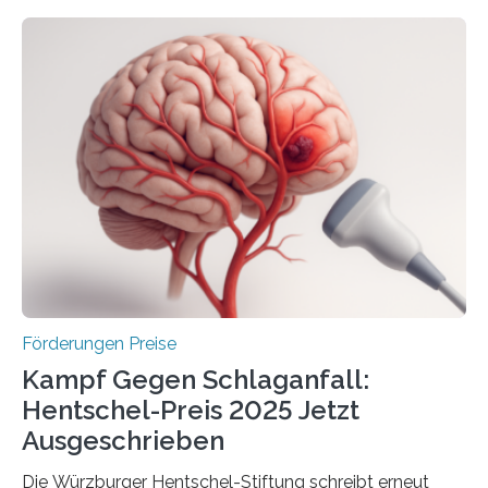
Höhe von bis zu 272 Millionen Euro wurden in dieser
Woche vom Haushaltsausschuss freigegeben – unter
anderem zur Unterstützung der
Industrieforschungsprogramme Industrielle
Gemeinschaftsforschung (IGF), Zentrales
Innovationsprogramm Mittelstand (ZIM) und
Innovationskompetenz INNO-KOM. Auf dem
Innovationstag Mittelstand 2025 am 5. Juni 2025 in
Berlin überbrachte das Bundesministerium für
Wirtschaft und Energie eine gute Nachricht:
Überplanmäßige Verpflichtungsermächtigungen in
Höhe…
Förderungen Preise
Kampf Gegen Schlaganfall:
Hentschel-Preis 2025 Jetzt
Ausgeschrieben
Die Würzburger Hentschel-Stiftung schreibt erneut