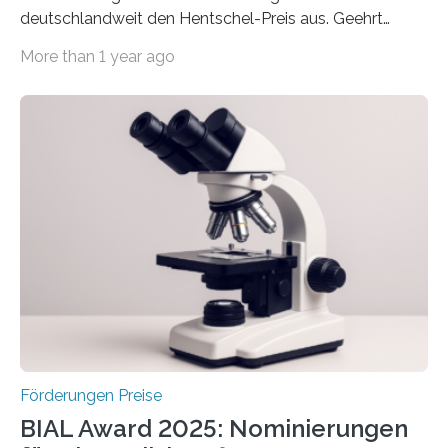
deutschlandweit den Hentschel-Preis aus. Geehrt
werden soll eine herausragende Doktorarbeit oder eine
More than 1 year ago
hochrangige wissenschaftliche Publikation zum Thema
Schlaganfall. Die Hentschel-Stiftung „Kampf dem
Schlaganfall“ mit Sitz in Würzburg fördert die
Schlaganfallforschung, um die Behandlung der
Betroffenen zu verbessern. Dazu schreibt sie auch in
diesem Jahr wieder deutschlandweit den Hentschel-
Preis aus. Er richtet sich gezielt an jüngere
Forscherinnen und Forscher unter 40 Jahren. Geehrt
werden soll eine herausragende Doktorarbeit oder eine
hochrangige wissenschaftliche Publikation zum Thema
Schlaganfall….
Förderungen Preise
BIAL Award 2025: Nominierungen