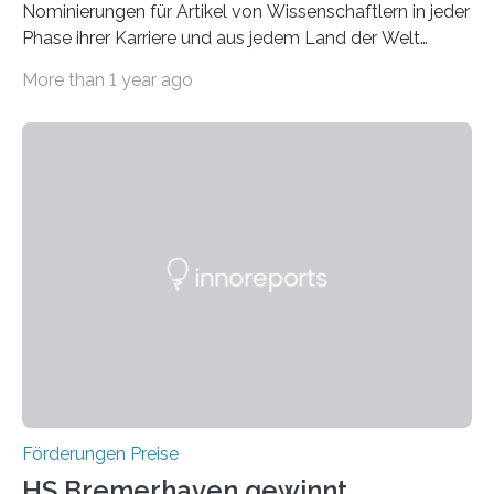
Nominierungen für Artikel von Wissenschaftlern in jeder
Phase ihrer Karriere und aus jedem Land der Welt
willkommen sind Dieser internationale Preis wurde ins
More than 1 year ago
Leben gerufen, um die bemerkenswertesten
wissenschaftlichen Entdeckungen im biomedizinischen
Bereich auszuzeichnen. Er hat sich einen wachsenden
Ruf als Vorstufe zum Nobelpreis erarbeitet, da er in
einer früheren Ausgabe zwei Autoren auszeichnete, die
später mit dem Nobelpreis für Medizin geehrt wurden.
Die vierte Ausgabe des internationalen Preises der BIAL
Foundation, des BIAL Award in Biomedicine ist in
vollem…
Förderungen Preise
HS Bremerhaven gewinnt