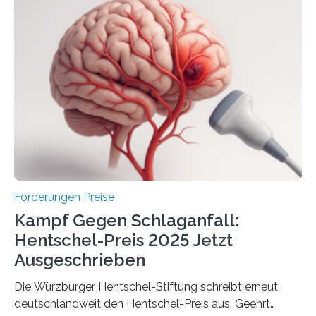
anderem zur Unterstützung der
Industrieforschungsprogramme Industrielle
Gemeinschaftsforschung (IGF), Zentrales
Innovationsprogramm Mittelstand (ZIM) und
Innovationskompetenz INNO-KOM. Auf dem
Innovationstag Mittelstand 2025 am 5. Juni 2025 in
Berlin überbrachte das Bundesministerium für
Wirtschaft und Energie eine gute Nachricht:
Überplanmäßige Verpflichtungsermächtigungen in
Höhe…
Förderungen Preise
Kampf Gegen Schlaganfall:
Hentschel-Preis 2025 Jetzt
Ausgeschrieben
Die Würzburger Hentschel-Stiftung schreibt erneut
deutschlandweit den Hentschel-Preis aus. Geehrt