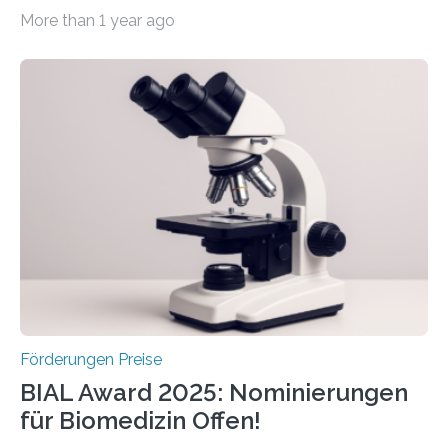
werden soll eine herausragende Doktorarbeit oder eine
More than 1 year ago
hochrangige wissenschaftliche Publikation zum Thema
Schlaganfall. Die Hentschel-Stiftung „Kampf dem
Schlaganfall“ mit Sitz in Würzburg fördert die
Schlaganfallforschung, um die Behandlung der
Betroffenen zu verbessern. Dazu schreibt sie auch in
diesem Jahr wieder deutschlandweit den Hentschel-
Preis aus. Er richtet sich gezielt an jüngere
Forscherinnen und Forscher unter 40 Jahren. Geehrt
werden soll eine herausragende Doktorarbeit oder eine
hochrangige wissenschaftliche Publikation zum Thema
Schlaganfall….
Förderungen Preise
BIAL Award 2025: Nominierungen
für Biomedizin Offen!