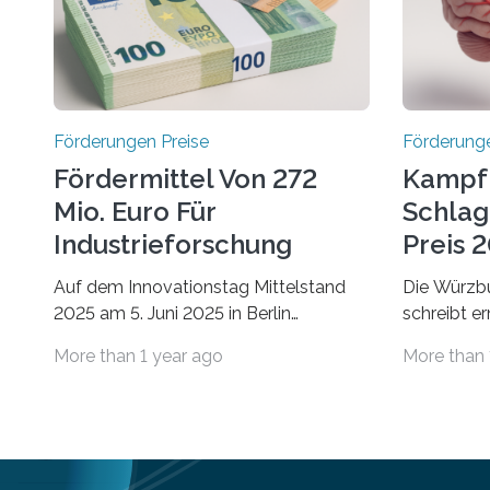
Förderungen Preise
Förderunge
Fördermittel Von 272
Kampf
Mio. Euro Für
Schlag
Industrieforschung
Preis 2
Freigegeben
Ausges
Auf dem Innovationstag Mittelstand
Die Würzbu
2025 am 5. Juni 2025 in Berlin
schreibt e
überbrachte das Bundesministerium
Hentschel-
More than 1 year ago
More than 
für Wirtschaft und Energie eine gute
soll eine 
Nachricht: Überplanmäßige
oder eine 
Verpflichtungsermächtigungen in Höhe
wissenscha
von bis zu 272 Millionen Euro wurden in
Thema Schl
dieser Woche vom
Stiftung „