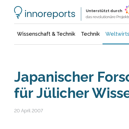
Wissenschaft & Technik
Informationstechnologie
Energie & Elektrotechnik
Unterstützt durch
das revolutionäre Proje
Wissenschaft & Technik
Technik
Weltwirts
Japanischer Fors
für Jülicher Wiss
20 April 2007