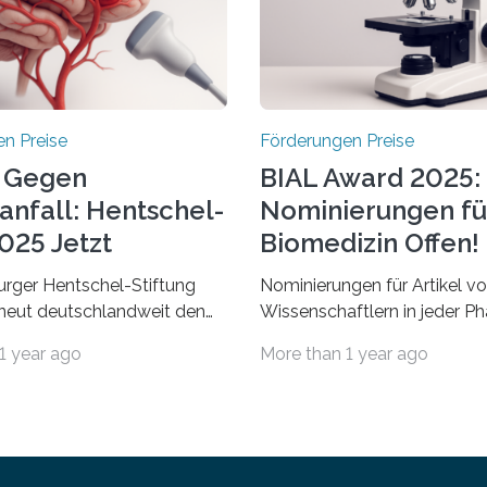
n Preise
Förderungen Preise
 Gegen
BIAL Award 2025:
anfall: Hentschel-
Nominierungen fü
025 Jetzt
Biomedizin Offen!
chrieben
rger Hentschel-Stiftung
Nominierungen für Artikel v
rneut deutschlandweit den
Wissenschaftlern in jeder Ph
Preis aus. Geehrt werden
Karriere und aus jedem Land
1 year ago
More than 1 year ago
herausragende Doktorarbeit
willkommen sind Dieser inte
hochrangige
Preis wurde ins Leben geruf
ftliche Publikation zum
bemerkenswertesten
aganfall. Die Hentschel-
wissenschaftlichen Entdeck
Kampf dem Schlaganfall“ mit
biomedizinischen Bereich