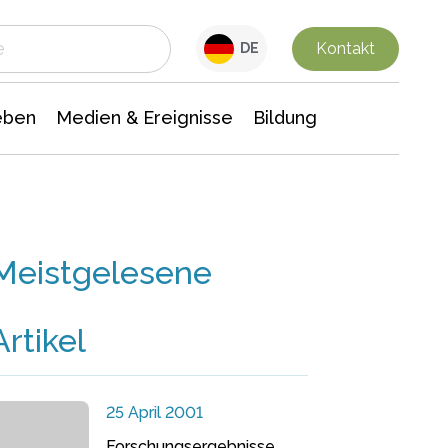
 Leben
Medien & Ereignisse
Interdisziplinäre Forschung
Veranstaltungsnachrichten
n Chemie
Gesellschaftswissenschaften
Kontakt
DE
eben
Medien & Ereignisse
Bildung
Meistgelesene
Artikel
25 April 2001
Forschungsergebnisse