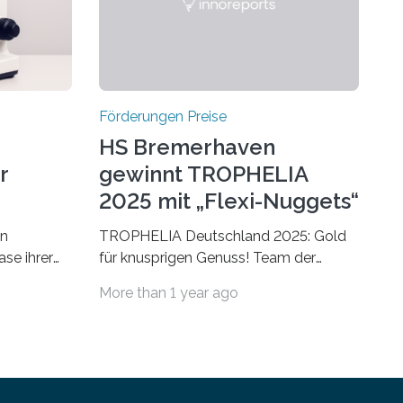
Förderungen Preise
HS Bremerhaven
r
gewinnt TROPHELIA
2025 mit „Flexi-Nuggets“
on
TROPHELIA Deutschland 2025: Gold
ase ihrer
für knusprigen Genuss! Team der
 der Welt
Hochschule Bremerhaven gewinnt mit
More than 1 year ago
rnationale
“Flexi-Nuggets” und vertritt
en, um die
Deutschland bei ECOTROPHELIAMit
der Produktidee “Flexi-Nuggets”
ungen im
gewinnt das Studierenden-Team der
Hochschule Bremerhaven den