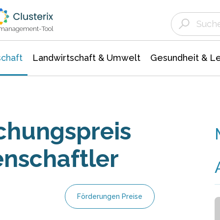
Landwirtschaft & Umwelt
Gesundheit &
Agrar- Forstwissenschaften
Unternehmensmeldungen
Biowissenschafte
Ökologie Umwelt- Naturschutz
ktmanagement-Tool
chaft
Landwirtschaft & Umwelt
Gesundheit & L
chungspreis
enschaftler
Förderungen Preise