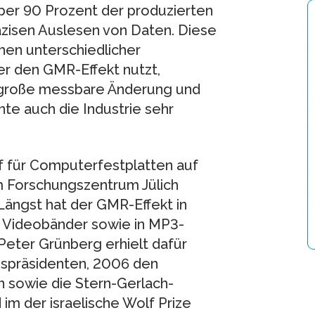
ber 90 Prozent der produzierten
äzisen Auslesen von Daten. Diese
hen unterschiedlicher
er den GMR-Effekt nutzt,
ls große messbare Änderung und
te auch die Industrie sehr
 für Computerfestplatten auf
 Forschungszentrum Jülich
Längst hat der GMR-Effekt in
, Videobänder sowie in MP3-
Peter Grünberg erhielt dafür
espräsidenten, 2006 den
n sowie die Stern-Gerlach-
m der israelische Wolf Prize