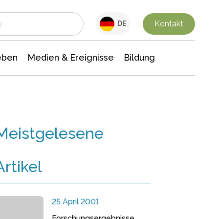
 Leben
Medien & Ereignisse
Interdisziplinäre Forschung
Veranstaltungsnachrichten
n Chemie
Gesellschaftswissenschaften
Kontakt
DE
eben
Medien & Ereignisse
Bildung
Meistgelesene
Artikel
25 April 2001
Forschungsergebnisse