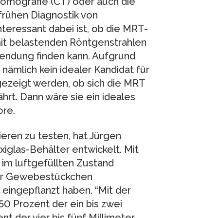
omografie (CT) oder auch die
rühen Diagnostik von
eressant dabei ist, ob die MRT-
mit belastenden Röntgenstrahlen
endung finden kann. Aufgrund
ämlich kein idealer Kandidat für
ezeigt werden, ob sich die MRT
rt. Dann wäre sie ein ideales
re.
eren zu testen, hat Jürgen
iglas-Behälter entwickelt. Mit
im luftgefüllten Zustand
ner Gewebestückchen
 eingepflanzt haben. “Mit der
0 Prozent der ein bis zwei
t der vier bis fünf Millimeter