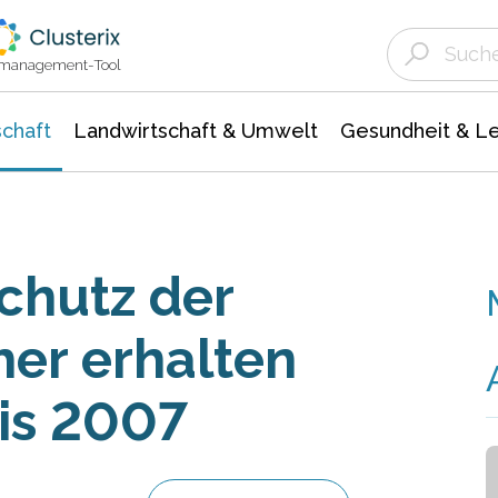
Landwirtschaft & Umwelt
Gesundheit &
Agrar- Forstwissenschaften
Unternehmensmeldungen
Biowissenschafte
Ökologie Umwelt- Naturschutz
ktmanagement-Tool
chaft
Landwirtschaft & Umwelt
Gesundheit & L
chutz der
her erhalten
is 2007