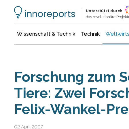
Wissenschaft & Technik
Informationstechnologie
Energie & Elektrotechnik
Unterstützt durch
das revolutionäre Proje
Wissenschaft & Technik
Technik
Weltwirts
Forschung zum S
Tiere: Zwei Forsc
Felix-Wankel-Pre
02 April 2007