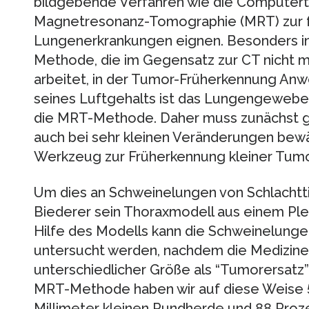
bildgebende Verfahren wie die Computert
Magnetresonanz-Tomographie (MRT) zur f
Lungenerkrankungen eignen. Besonders int
Methode, die im Gegensatz zur CT nicht 
arbeitet, in der Tumor-Früherkennung Anw
seines Luftgehalts ist das Lungengewebe n
die MRT-Methode. Daher muss zunächst g
auch bei sehr kleinen Veränderungen bewäh
Werkzeug zur Früherkennung kleiner Tumo
Um dies an Schweinelungen von Schlachtti
Biederer sein Thoraxmodell aus einem Plex
Hilfe des Modells kann die Schweinelunge 
untersucht werden, nachdem die Medizi
unterschiedlicher Größe als “Tumorersatz”
MRT-Methode haben wir auf diese Weise 5
Millimeter kleinen Rundherde und 88 Prozen