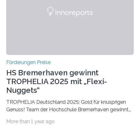
Die vierte Ausgabe des internationalen Preises der BIAL
Foundation, des BIAL Award in Biomedicine ist in
vollem…
Förderungen Preise
HS Bremerhaven gewinnt
TROPHELIA 2025 mit „Flexi-
Nuggets“
TROPHELIA Deutschland 2025: Gold für knusprigen
Genuss! Team der Hochschule Bremerhaven gewinnt
mit “Flexi-Nuggets” und vertritt Deutschland bei
More than 1 year ago
ECOTROPHELIAMit der Produktidee “Flexi-Nuggets”
gewinnt das Studierenden-Team der Hochschule
Bremerhaven den diesjährigen TROPHELIA-