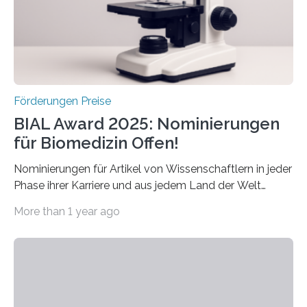
werden soll eine herausragende Doktorarbeit oder eine
hochrangige wissenschaftliche Publikation zum Thema
Schlaganfall….
Förderungen Preise
BIAL Award 2025: Nominierungen
für Biomedizin Offen!
Nominierungen für Artikel von Wissenschaftlern in jeder
Phase ihrer Karriere und aus jedem Land der Welt
willkommen sind Dieser internationale Preis wurde ins
More than 1 year ago
Leben gerufen, um die bemerkenswertesten
wissenschaftlichen Entdeckungen im biomedizinischen
Bereich auszuzeichnen. Er hat sich einen wachsenden
Ruf als Vorstufe zum Nobelpreis erarbeitet, da er in
einer früheren Ausgabe zwei Autoren auszeichnete, die
später mit dem Nobelpreis für Medizin geehrt wurden.