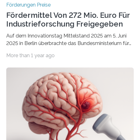
Förderungen Preise
Fördermittel Von 272 Mio. Euro Für
Industrieforschung Freigegeben
Auf dem Innovationstag Mittelstand 2025 am 5. Juni
2025 in Berlin überbrachte das Bundesministerium für
Wirtschaft und Energie eine gute Nachricht:
More than 1 year ago
Überplanmäßige Verpflichtungsermächtigungen in
Höhe von bis zu 272 Millionen Euro wurden in dieser
Woche vom Haushaltsausschuss freigegeben – unter
anderem zur Unterstützung der
Industrieforschungsprogramme Industrielle
Gemeinschaftsforschung (IGF), Zentrales
Innovationsprogramm Mittelstand (ZIM) und
Innovationskompetenz INNO-KOM. Auf dem
Innovationstag Mittelstand 2025 am 5. Juni 2025 in
Berlin überbrachte das Bundesministerium für
Wirtschaft und Energie eine gute Nachricht: