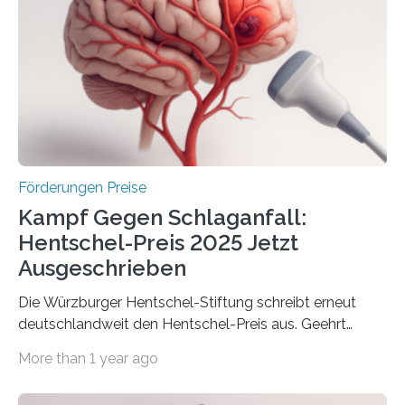
Innovationsprogramm Mittelstand (ZIM) und
Innovationskompetenz INNO-KOM. Auf dem
Innovationstag Mittelstand 2025 am 5. Juni 2025 in
Berlin überbrachte das Bundesministerium für
Wirtschaft und Energie eine gute Nachricht:
Überplanmäßige Verpflichtungsermächtigungen in
Höhe…
Förderungen Preise
Kampf Gegen Schlaganfall:
Hentschel-Preis 2025 Jetzt
Ausgeschrieben
Die Würzburger Hentschel-Stiftung schreibt erneut
deutschlandweit den Hentschel-Preis aus. Geehrt
werden soll eine herausragende Doktorarbeit oder eine
More than 1 year ago
hochrangige wissenschaftliche Publikation zum Thema
Schlaganfall. Die Hentschel-Stiftung „Kampf dem