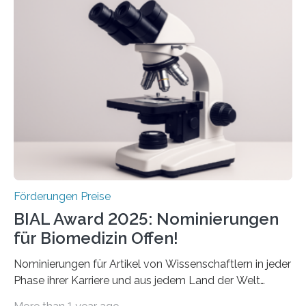
Schlaganfall“ mit Sitz in Würzburg fördert die
Schlaganfallforschung, um die Behandlung der
Betroffenen zu verbessern. Dazu schreibt sie auch in
diesem Jahr wieder deutschlandweit den Hentschel-
Preis aus. Er richtet sich gezielt an jüngere
Forscherinnen und Forscher unter 40 Jahren. Geehrt
werden soll eine herausragende Doktorarbeit oder eine
hochrangige wissenschaftliche Publikation zum Thema
Schlaganfall….
Förderungen Preise
BIAL Award 2025: Nominierungen
für Biomedizin Offen!
Nominierungen für Artikel von Wissenschaftlern in jeder
Phase ihrer Karriere und aus jedem Land der Welt
willkommen sind Dieser internationale Preis wurde ins