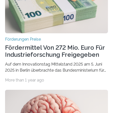
Förderungen Preise
Fördermittel Von 272 Mio. Euro Für
Industrieforschung Freigegeben
Auf dem Innovationstag Mittelstand 2025 am 5. Juni
2025 in Berlin überbrachte das Bundesministerium für
Wirtschaft und Energie eine gute Nachricht:
More than 1 year ago
Überplanmäßige Verpflichtungsermächtigungen in
Höhe von bis zu 272 Millionen Euro wurden in dieser
Woche vom Haushaltsausschuss freigegeben – unter
anderem zur Unterstützung der
Industrieforschungsprogramme Industrielle
Gemeinschaftsforschung (IGF), Zentrales