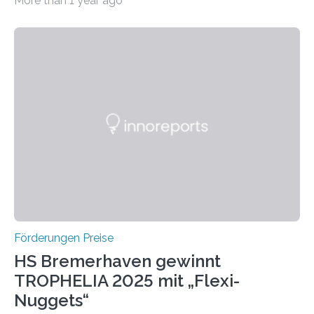
More than 1 year ago
Leben gerufen, um die bemerkenswertesten
wissenschaftlichen Entdeckungen im biomedizinischen
Bereich auszuzeichnen. Er hat sich einen wachsenden
Ruf als Vorstufe zum Nobelpreis erarbeitet, da er in
einer früheren Ausgabe zwei Autoren auszeichnete, die
später mit dem Nobelpreis für Medizin geehrt wurden.
Die vierte Ausgabe des internationalen Preises der BIAL
Foundation, des BIAL Award in Biomedicine ist in
vollem…
Förderungen Preise
HS Bremerhaven gewinnt
TROPHELIA 2025 mit „Flexi-
Nuggets“