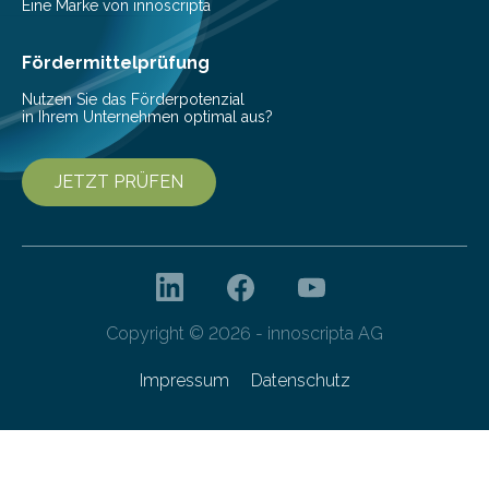
Nachhaltigkeit und Genuss vereinen. Sie wurden von
Eine Marke von innoscripta
den Studierenden der Lebensmitteltechnologie
Franziska Diebel, Pauline Hoffmann und Yusuf Toprak
Fördermittelprüfung
entwickelt. Mit nur…
Nutzen Sie das Förderpotenzial
in Ihrem Unternehmen optimal aus?
JETZT PRÜFEN
Copyright © 2026 - innoscripta AG
Impressum
Datenschutz