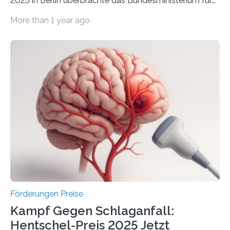
2025 in Berlin überbrachte das Bundesministerium für
Wirtschaft und Energie eine gute Nachricht:
More than 1 year ago
Überplanmäßige Verpflichtungsermächtigungen in
Höhe von bis zu 272 Millionen Euro wurden in dieser
Woche vom Haushaltsausschuss freigegeben – unter
anderem zur Unterstützung der
Industrieforschungsprogramme Industrielle
Gemeinschaftsforschung (IGF), Zentrales
Innovationsprogramm Mittelstand (ZIM) und
Innovationskompetenz INNO-KOM. Auf dem
Innovationstag Mittelstand 2025 am 5. Juni 2025 in
Berlin überbrachte das Bundesministerium für
Wirtschaft und Energie eine gute Nachricht:
Überplanmäßige Verpflichtungsermächtigungen in
Höhe…
Förderungen Preise
Kampf Gegen Schlaganfall:
Hentschel-Preis 2025 Jetzt