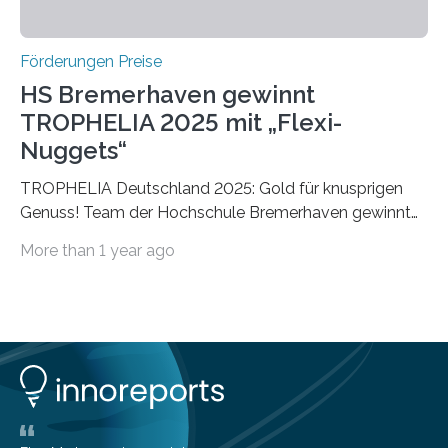
Förderungen Preise
HS Bremerhaven gewinnt
TROPHELIA 2025 mit „Flexi-
Nuggets“
TROPHELIA Deutschland 2025: Gold für knusprigen
Genuss! Team der Hochschule Bremerhaven gewinnt
mit “Flexi-Nuggets” und vertritt Deutschland bei
More than 1 year ago
ECOTROPHELIAMit der Produktidee “Flexi-Nuggets”
gewinnt das Studierenden-Team der Hochschule
Bremerhaven den diesjährigen TROPHELIA-
Wettbewerb. Der Ideenwettbewerb richtet sich an
Studierende der Lebensmittelwissenschaften und
wurde zum 16. Mal durch den Forschungskreis der
Ernährungsindustrie e. V. (FEI) ausgerichtet. “Flexi-
Nuggets” stehen für innovative Lebensmittel, die