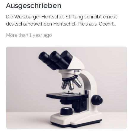
Ausgeschrieben
Die Würzburger Hentschel-Stiftung schreibt erneut
deutschlandweit den Hentschel-Preis aus. Geehrt
werden soll eine herausragende Doktorarbeit oder eine
More than 1 year ago
hochrangige wissenschaftliche Publikation zum Thema
Schlaganfall. Die Hentschel-Stiftung „Kampf dem
Schlaganfall“ mit Sitz in Würzburg fördert die
Schlaganfallforschung, um die Behandlung der
Betroffenen zu verbessern. Dazu schreibt sie auch in
diesem Jahr wieder deutschlandweit den Hentschel-
Preis aus. Er richtet sich gezielt an jüngere
Forscherinnen und Forscher unter 40 Jahren. Geehrt
werden soll eine herausragende Doktorarbeit oder eine
hochrangige wissenschaftliche Publikation zum Thema
Schlaganfall….