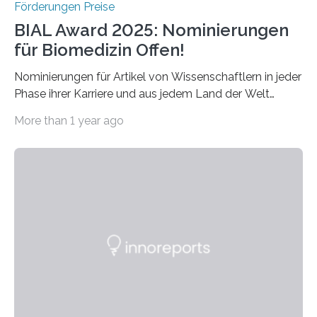
Förderungen Preise
BIAL Award 2025: Nominierungen
für Biomedizin Offen!
Nominierungen für Artikel von Wissenschaftlern in jeder
Phase ihrer Karriere und aus jedem Land der Welt
willkommen sind Dieser internationale Preis wurde ins
More than 1 year ago
Leben gerufen, um die bemerkenswertesten
wissenschaftlichen Entdeckungen im biomedizinischen
Bereich auszuzeichnen. Er hat sich einen wachsenden
Ruf als Vorstufe zum Nobelpreis erarbeitet, da er in
einer früheren Ausgabe zwei Autoren auszeichnete, die
später mit dem Nobelpreis für Medizin geehrt wurden.
Die vierte Ausgabe des internationalen Preises der BIAL
Foundation, des BIAL Award in Biomedicine ist in
vollem…