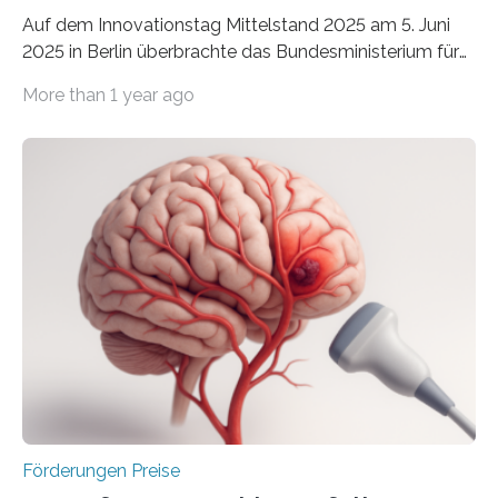
Auf dem Innovationstag Mittelstand 2025 am 5. Juni
2025 in Berlin überbrachte das Bundesministerium für
Wirtschaft und Energie eine gute Nachricht:
More than 1 year ago
Überplanmäßige Verpflichtungsermächtigungen in
Höhe von bis zu 272 Millionen Euro wurden in dieser
Woche vom Haushaltsausschuss freigegeben – unter
anderem zur Unterstützung der
Industrieforschungsprogramme Industrielle
Gemeinschaftsforschung (IGF), Zentrales
Innovationsprogramm Mittelstand (ZIM) und
Innovationskompetenz INNO-KOM. Auf dem
Innovationstag Mittelstand 2025 am 5. Juni 2025 in
Berlin überbrachte das Bundesministerium für
Wirtschaft und Energie eine gute Nachricht:
Überplanmäßige Verpflichtungsermächtigungen in
Höhe…
Förderungen Preise