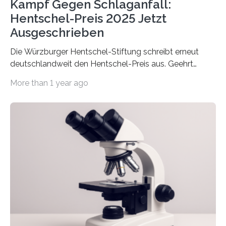
Kampf Gegen Schlaganfall:
Hentschel-Preis 2025 Jetzt
Ausgeschrieben
Die Würzburger Hentschel-Stiftung schreibt erneut
deutschlandweit den Hentschel-Preis aus. Geehrt
werden soll eine herausragende Doktorarbeit oder eine
More than 1 year ago
hochrangige wissenschaftliche Publikation zum Thema
Schlaganfall. Die Hentschel-Stiftung „Kampf dem
Schlaganfall“ mit Sitz in Würzburg fördert die
Schlaganfallforschung, um die Behandlung der
Betroffenen zu verbessern. Dazu schreibt sie auch in
diesem Jahr wieder deutschlandweit den Hentschel-
Preis aus. Er richtet sich gezielt an jüngere
Forscherinnen und Forscher unter 40 Jahren. Geehrt
werden soll eine herausragende Doktorarbeit oder eine
hochrangige wissenschaftliche Publikation zum Thema
Schlaganfall….