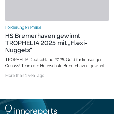
Förderungen Preise
HS Bremerhaven gewinnt
TROPHELIA 2025 mit „Flexi-
Nuggets“
TROPHELIA Deutschland 2025: Gold für knusprigen
Genuss! Team der Hochschule Bremerhaven gewinnt
mit “Flexi-Nuggets” und vertritt Deutschland bei
More than 1 year ago
ECOTROPHELIAMit der Produktidee “Flexi-Nuggets”
gewinnt das Studierenden-Team der Hochschule
Bremerhaven den diesjährigen TROPHELIA-
Wettbewerb. Der Ideenwettbewerb richtet sich an
Studierende der Lebensmittelwissenschaften und
wurde zum 16. Mal durch den Forschungskreis der