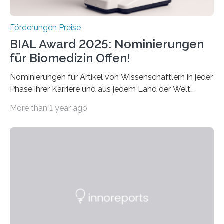
Förderungen Preise
BIAL Award 2025: Nominierungen
für Biomedizin Offen!
Nominierungen für Artikel von Wissenschaftlern in jeder
Phase ihrer Karriere und aus jedem Land der Welt
willkommen sind Dieser internationale Preis wurde ins
More than 1 year ago
Leben gerufen, um die bemerkenswertesten
wissenschaftlichen Entdeckungen im biomedizinischen
Bereich auszuzeichnen. Er hat sich einen wachsenden
Ruf als Vorstufe zum Nobelpreis erarbeitet, da er in
einer früheren Ausgabe zwei Autoren auszeichnete, die
später mit dem Nobelpreis für Medizin geehrt wurden.
Die vierte Ausgabe des internationalen Preises der BIAL
Foundation, des BIAL Award in Biomedicine ist in
vollem…