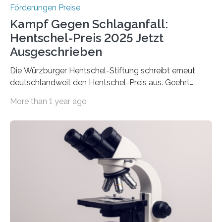
Förderungen Preise
Kampf Gegen Schlaganfall:
Hentschel-Preis 2025 Jetzt
Ausgeschrieben
Die Würzburger Hentschel-Stiftung schreibt erneut
deutschlandweit den Hentschel-Preis aus. Geehrt
werden soll eine herausragende Doktorarbeit oder eine
More than 1 year ago
hochrangige wissenschaftliche Publikation zum Thema
Schlaganfall. Die Hentschel-Stiftung „Kampf dem
Schlaganfall“ mit Sitz in Würzburg fördert die
Schlaganfallforschung, um die Behandlung der
Betroffenen zu verbessern. Dazu schreibt sie auch in
diesem Jahr wieder deutschlandweit den Hentschel-
Preis aus. Er richtet sich gezielt an jüngere
Forscherinnen und Forscher unter 40 Jahren. Geehrt
werden soll eine herausragende Doktorarbeit oder eine
hochrangige wissenschaftliche Publikation zum Thema