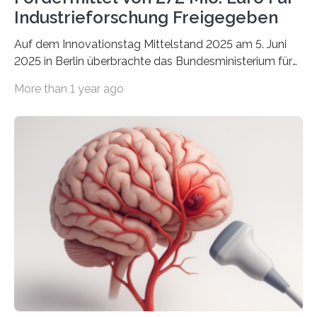
Industrieforschung Freigegeben
Auf dem Innovationstag Mittelstand 2025 am 5. Juni
2025 in Berlin überbrachte das Bundesministerium für
Wirtschaft und Energie eine gute Nachricht:
More than 1 year ago
Überplanmäßige Verpflichtungsermächtigungen in
Höhe von bis zu 272 Millionen Euro wurden in dieser
Woche vom Haushaltsausschuss freigegeben – unter
anderem zur Unterstützung der
Industrieforschungsprogramme Industrielle
Gemeinschaftsforschung (IGF), Zentrales
Innovationsprogramm Mittelstand (ZIM) und
Innovationskompetenz INNO-KOM. Auf dem
Innovationstag Mittelstand 2025 am 5. Juni 2025 in
Berlin überbrachte das Bundesministerium für
Wirtschaft und Energie eine gute Nachricht:
Überplanmäßige Verpflichtungsermächtigungen in
Höhe…