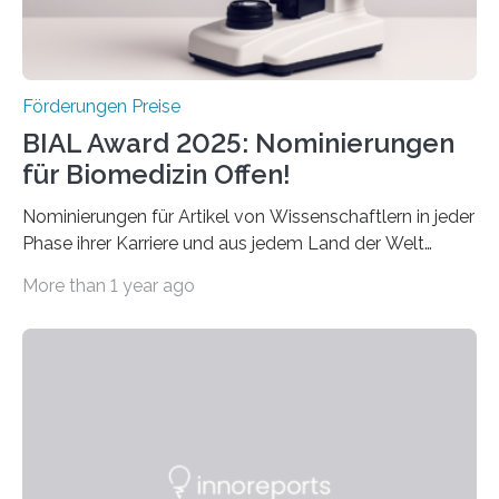
Schlaganfall….
Förderungen Preise
BIAL Award 2025: Nominierungen
für Biomedizin Offen!
Nominierungen für Artikel von Wissenschaftlern in jeder
Phase ihrer Karriere und aus jedem Land der Welt
willkommen sind Dieser internationale Preis wurde ins
More than 1 year ago
Leben gerufen, um die bemerkenswertesten
wissenschaftlichen Entdeckungen im biomedizinischen
Bereich auszuzeichnen. Er hat sich einen wachsenden
Ruf als Vorstufe zum Nobelpreis erarbeitet, da er in
einer früheren Ausgabe zwei Autoren auszeichnete, die
später mit dem Nobelpreis für Medizin geehrt wurden.
Die vierte Ausgabe des internationalen Preises der BIAL
Foundation, des BIAL Award in Biomedicine ist in