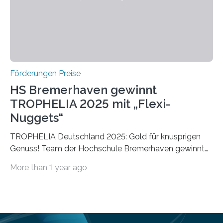
vollem…
Förderungen Preise
HS Bremerhaven gewinnt
TROPHELIA 2025 mit „Flexi-
Nuggets“
TROPHELIA Deutschland 2025: Gold für knusprigen
Genuss! Team der Hochschule Bremerhaven gewinnt
mit “Flexi-Nuggets” und vertritt Deutschland bei
More than 1 year ago
ECOTROPHELIAMit der Produktidee “Flexi-Nuggets”
gewinnt das Studierenden-Team der Hochschule
Bremerhaven den diesjährigen TROPHELIA-
Wettbewerb. Der Ideenwettbewerb richtet sich an
Studierende der Lebensmittelwissenschaften und