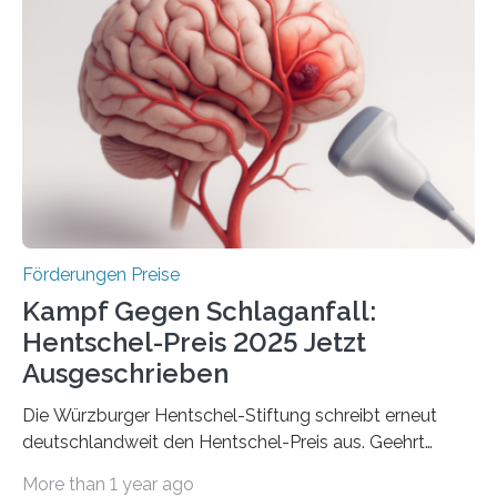
Industrieforschungsprogramme Industrielle
Gemeinschaftsforschung (IGF), Zentrales
Innovationsprogramm Mittelstand (ZIM) und
Innovationskompetenz INNO-KOM. Auf dem
Innovationstag Mittelstand 2025 am 5. Juni 2025 in
Berlin überbrachte das Bundesministerium für
Wirtschaft und Energie eine gute Nachricht:
Überplanmäßige Verpflichtungsermächtigungen in
Höhe…
Förderungen Preise
Kampf Gegen Schlaganfall:
Hentschel-Preis 2025 Jetzt
Ausgeschrieben
Die Würzburger Hentschel-Stiftung schreibt erneut
deutschlandweit den Hentschel-Preis aus. Geehrt
werden soll eine herausragende Doktorarbeit oder eine
More than 1 year ago
hochrangige wissenschaftliche Publikation zum Thema