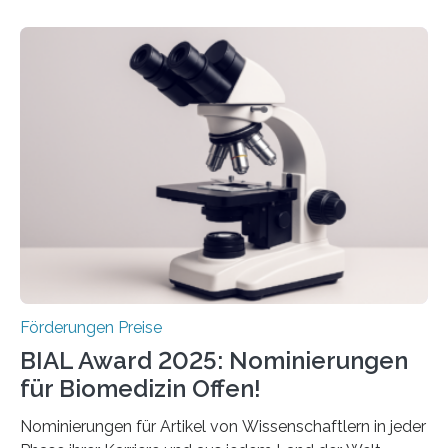
Schlaganfall. Die Hentschel-Stiftung „Kampf dem
Schlaganfall“ mit Sitz in Würzburg fördert die
Schlaganfallforschung, um die Behandlung der
Betroffenen zu verbessern. Dazu schreibt sie auch in
diesem Jahr wieder deutschlandweit den Hentschel-
Preis aus. Er richtet sich gezielt an jüngere
Forscherinnen und Forscher unter 40 Jahren. Geehrt
werden soll eine herausragende Doktorarbeit oder eine
hochrangige wissenschaftliche Publikation zum Thema
Schlaganfall….
Förderungen Preise
BIAL Award 2025: Nominierungen
für Biomedizin Offen!
Nominierungen für Artikel von Wissenschaftlern in jeder