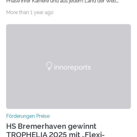
Phase ihrer Karriere und aus jedem Land der Welt
willkommen sind Dieser internationale Preis wurde ins
More than 1 year ago
Leben gerufen, um die bemerkenswertesten
wissenschaftlichen Entdeckungen im biomedizinischen
Bereich auszuzeichnen. Er hat sich einen wachsenden
Ruf als Vorstufe zum Nobelpreis erarbeitet, da er in
einer früheren Ausgabe zwei Autoren auszeichnete, die
später mit dem Nobelpreis für Medizin geehrt wurden.
Die vierte Ausgabe des internationalen Preises der BIAL
Foundation, des BIAL Award in Biomedicine ist in
vollem…
Förderungen Preise
HS Bremerhaven gewinnt
TROPHELIA 2025 mit „Flexi-