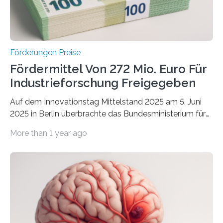
Förderungen Preise
Fördermittel Von 272 Mio. Euro Für
Industrieforschung Freigegeben
Auf dem Innovationstag Mittelstand 2025 am 5. Juni
2025 in Berlin überbrachte das Bundesministerium für
Wirtschaft und Energie eine gute Nachricht:
More than 1 year ago
Überplanmäßige Verpflichtungsermächtigungen in
Höhe von bis zu 272 Millionen Euro wurden in dieser
Woche vom Haushaltsausschuss freigegeben – unter
anderem zur Unterstützung der
Industrieforschungsprogramme Industrielle
Gemeinschaftsforschung (IGF), Zentrales
Innovationsprogramm Mittelstand (ZIM) und
Innovationskompetenz INNO-KOM. Auf dem