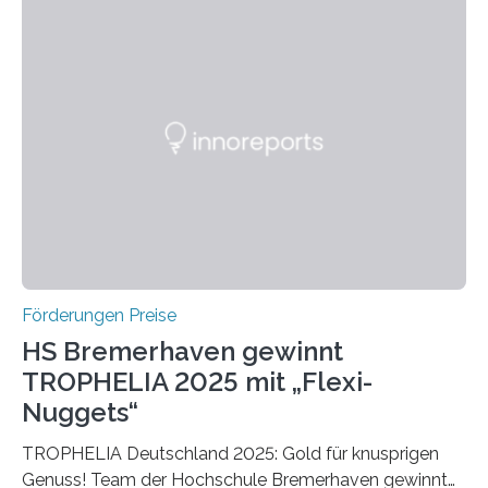
Bereich auszuzeichnen. Er hat sich einen wachsenden
Ruf als Vorstufe zum Nobelpreis erarbeitet, da er in
einer früheren Ausgabe zwei Autoren auszeichnete, die
später mit dem Nobelpreis für Medizin geehrt wurden.
Die vierte Ausgabe des internationalen Preises der BIAL
Foundation, des BIAL Award in Biomedicine ist in
vollem…
Förderungen Preise
HS Bremerhaven gewinnt
TROPHELIA 2025 mit „Flexi-
Nuggets“
TROPHELIA Deutschland 2025: Gold für knusprigen
Genuss! Team der Hochschule Bremerhaven gewinnt