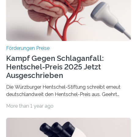
Innovationstag Mittelstand 2025 am 5. Juni 2025 in
Berlin überbrachte das Bundesministerium für
Wirtschaft und Energie eine gute Nachricht:
Überplanmäßige Verpflichtungsermächtigungen in
Höhe…
Förderungen Preise
Kampf Gegen Schlaganfall:
Hentschel-Preis 2025 Jetzt
Ausgeschrieben
Die Würzburger Hentschel-Stiftung schreibt erneut
deutschlandweit den Hentschel-Preis aus. Geehrt
werden soll eine herausragende Doktorarbeit oder eine
More than 1 year ago
hochrangige wissenschaftliche Publikation zum Thema
Schlaganfall. Die Hentschel-Stiftung „Kampf dem
Schlaganfall“ mit Sitz in Würzburg fördert die
Schlaganfallforschung, um die Behandlung der