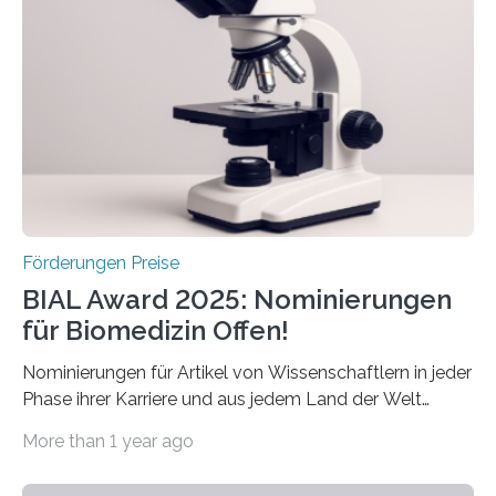
Betroffenen zu verbessern. Dazu schreibt sie auch in
diesem Jahr wieder deutschlandweit den Hentschel-
Preis aus. Er richtet sich gezielt an jüngere
Forscherinnen und Forscher unter 40 Jahren. Geehrt
werden soll eine herausragende Doktorarbeit oder eine
hochrangige wissenschaftliche Publikation zum Thema
Schlaganfall….
Förderungen Preise
BIAL Award 2025: Nominierungen
für Biomedizin Offen!
Nominierungen für Artikel von Wissenschaftlern in jeder
Phase ihrer Karriere und aus jedem Land der Welt
willkommen sind Dieser internationale Preis wurde ins
More than 1 year ago
Leben gerufen, um die bemerkenswertesten
wissenschaftlichen Entdeckungen im biomedizinischen