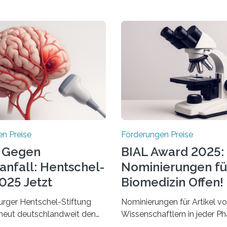
n Preise
Förderungen Preise
 Gegen
BIAL Award 2025:
anfall: Hentschel-
Nominierungen fü
025 Jetzt
Biomedizin Offen!
chrieben
rger Hentschel-Stiftung
Nominierungen für Artikel v
rneut deutschlandweit den
Wissenschaftlern in jeder Ph
Preis aus. Geehrt werden
Karriere und aus jedem Land