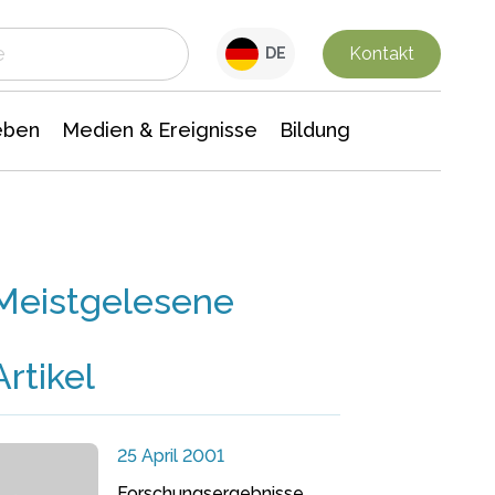
 Leben
Medien & Ereignisse
Interdisziplinäre Forschung
Veranstaltungsnachrichten
n Chemie
Gesellschaftswissenschaften
Kontakt
DE
eben
Medien & Ereignisse
Bildung
Meistgelesene
Artikel
25 April 2001
Forschungsergebnisse