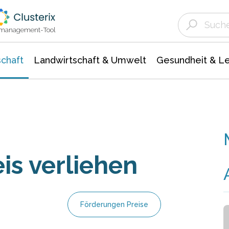
Landwirtschaft & Umwelt
Gesundheit &
Agrar- Forstwissenschaften
Unternehmensmeldungen
Biowissenschafte
Ökologie Umwelt- Naturschutz
ktmanagement-Tool
chaft
Landwirtschaft & Umwelt
Gesundheit & L
is verliehen
Förderungen Preise