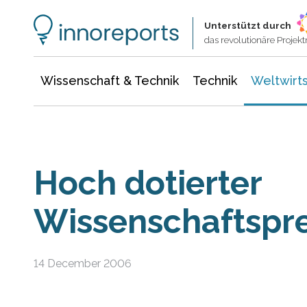
Wissenschaft & Technik
Informationstechnologie
Energie & Elektrotechnik
Unterstützt durch
das revolutionäre Proje
Wissenschaft & Technik
Technik
Weltwirts
Hoch dotierter
Wissenschaftspre
14 December 2006