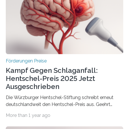
Gemeinschaftsforschung (IGF), Zentrales
Innovationsprogramm Mittelstand (ZIM) und
Innovationskompetenz INNO-KOM. Auf dem
Innovationstag Mittelstand 2025 am 5. Juni 2025 in
Berlin überbrachte das Bundesministerium für
Wirtschaft und Energie eine gute Nachricht:
Überplanmäßige Verpflichtungsermächtigungen in
Höhe…
Förderungen Preise
Kampf Gegen Schlaganfall:
Hentschel-Preis 2025 Jetzt
Ausgeschrieben
Die Würzburger Hentschel-Stiftung schreibt erneut
deutschlandweit den Hentschel-Preis aus. Geehrt
werden soll eine herausragende Doktorarbeit oder eine
More than 1 year ago
hochrangige wissenschaftliche Publikation zum Thema
Schlaganfall. Die Hentschel-Stiftung „Kampf dem