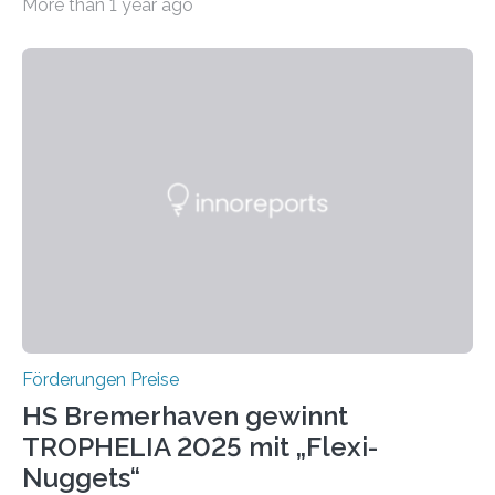
More than 1 year ago
Leben gerufen, um die bemerkenswertesten
wissenschaftlichen Entdeckungen im biomedizinischen
Bereich auszuzeichnen. Er hat sich einen wachsenden
Ruf als Vorstufe zum Nobelpreis erarbeitet, da er in
einer früheren Ausgabe zwei Autoren auszeichnete, die
später mit dem Nobelpreis für Medizin geehrt wurden.
Die vierte Ausgabe des internationalen Preises der BIAL
Foundation, des BIAL Award in Biomedicine ist in
vollem…
Förderungen Preise
HS Bremerhaven gewinnt
TROPHELIA 2025 mit „Flexi-
Nuggets“