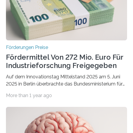
Förderungen Preise
Fördermittel Von 272 Mio. Euro Für
Industrieforschung Freigegeben
Auf dem Innovationstag Mittelstand 2025 am 5. Juni
2025 in Berlin überbrachte das Bundesministerium für
Wirtschaft und Energie eine gute Nachricht:
More than 1 year ago
Überplanmäßige Verpflichtungsermächtigungen in
Höhe von bis zu 272 Millionen Euro wurden in dieser
Woche vom Haushaltsausschuss freigegeben – unter
anderem zur Unterstützung der
Industrieforschungsprogramme Industrielle