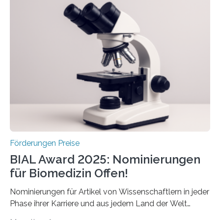
Schlaganfall“ mit Sitz in Würzburg fördert die
Schlaganfallforschung, um die Behandlung der
Betroffenen zu verbessern. Dazu schreibt sie auch in
diesem Jahr wieder deutschlandweit den Hentschel-
Preis aus. Er richtet sich gezielt an jüngere
Forscherinnen und Forscher unter 40 Jahren. Geehrt
werden soll eine herausragende Doktorarbeit oder eine
hochrangige wissenschaftliche Publikation zum Thema
Schlaganfall….
Förderungen Preise
BIAL Award 2025: Nominierungen
für Biomedizin Offen!
Nominierungen für Artikel von Wissenschaftlern in jeder
Phase ihrer Karriere und aus jedem Land der Welt
willkommen sind Dieser internationale Preis wurde ins