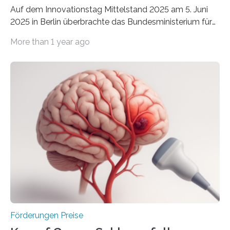
Auf dem Innovationstag Mittelstand 2025 am 5. Juni
2025 in Berlin überbrachte das Bundesministerium für
Wirtschaft und Energie eine gute Nachricht:
More than 1 year ago
Überplanmäßige Verpflichtungsermächtigungen in
Höhe von bis zu 272 Millionen Euro wurden in dieser
Woche vom Haushaltsausschuss freigegeben – unter
anderem zur Unterstützung der
Industrieforschungsprogramme Industrielle
Gemeinschaftsforschung (IGF), Zentrales
Innovationsprogramm Mittelstand (ZIM) und
Innovationskompetenz INNO-KOM. Auf dem
Innovationstag Mittelstand 2025 am 5. Juni 2025 in
Berlin überbrachte das Bundesministerium für
Wirtschaft und Energie eine gute Nachricht:
Überplanmäßige Verpflichtungsermächtigungen in
Höhe…
Förderungen Preise