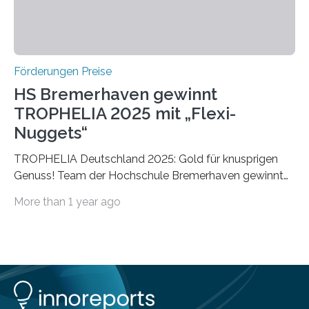
Förderungen Preise
HS Bremerhaven gewinnt
TROPHELIA 2025 mit „Flexi-
Nuggets“
TROPHELIA Deutschland 2025: Gold für knusprigen
Genuss! Team der Hochschule Bremerhaven gewinnt
mit “Flexi-Nuggets” und vertritt Deutschland bei
More than 1 year ago
ECOTROPHELIAMit der Produktidee “Flexi-Nuggets”
gewinnt das Studierenden-Team der Hochschule
Bremerhaven den diesjährigen TROPHELIA-
Wettbewerb. Der Ideenwettbewerb richtet sich an
Studierende der Lebensmittelwissenschaften und
wurde zum 16. Mal durch den Forschungskreis der
Ernährungsindustrie e. V. (FEI) ausgerichtet. “Flexi-