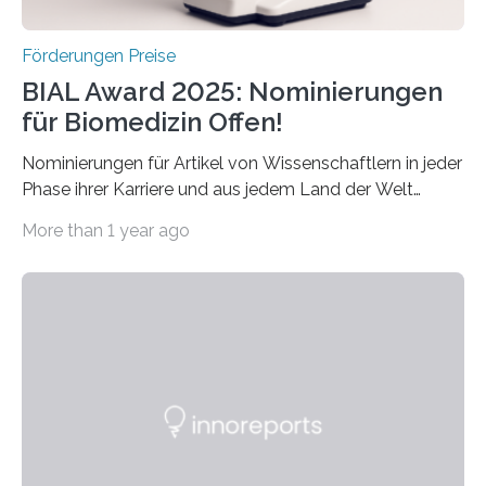
Förderungen Preise
BIAL Award 2025: Nominierungen
für Biomedizin Offen!
Nominierungen für Artikel von Wissenschaftlern in jeder
Phase ihrer Karriere und aus jedem Land der Welt
willkommen sind Dieser internationale Preis wurde ins
More than 1 year ago
Leben gerufen, um die bemerkenswertesten
wissenschaftlichen Entdeckungen im biomedizinischen
Bereich auszuzeichnen. Er hat sich einen wachsenden
Ruf als Vorstufe zum Nobelpreis erarbeitet, da er in
einer früheren Ausgabe zwei Autoren auszeichnete, die
später mit dem Nobelpreis für Medizin geehrt wurden.
Die vierte Ausgabe des internationalen Preises der BIAL
Foundation, des BIAL Award in Biomedicine ist in
vollem…