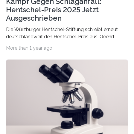
Kampf Gegen Schlaganfall:
Hentschel-Preis 2025 Jetzt
Ausgeschrieben
Die Würzburger Hentschel-Stiftung schreibt erneut
deutschlandweit den Hentschel-Preis aus. Geehrt
werden soll eine herausragende Doktorarbeit oder eine
More than 1 year ago
hochrangige wissenschaftliche Publikation zum Thema
Schlaganfall. Die Hentschel-Stiftung „Kampf dem
Schlaganfall“ mit Sitz in Würzburg fördert die
Schlaganfallforschung, um die Behandlung der
Betroffenen zu verbessern. Dazu schreibt sie auch in
diesem Jahr wieder deutschlandweit den Hentschel-
Preis aus. Er richtet sich gezielt an jüngere
Forscherinnen und Forscher unter 40 Jahren. Geehrt
werden soll eine herausragende Doktorarbeit oder eine
hochrangige wissenschaftliche Publikation zum Thema
Schlaganfall….