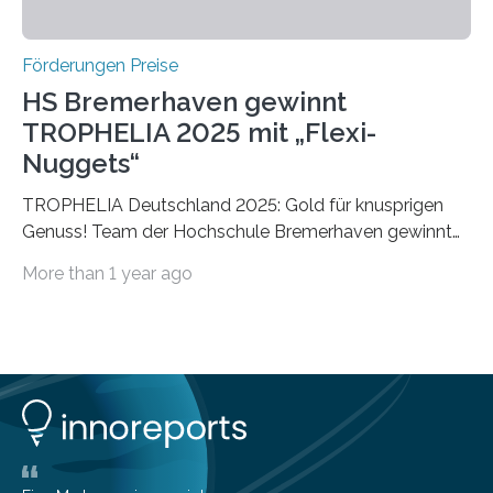
Förderungen Preise
HS Bremerhaven gewinnt
TROPHELIA 2025 mit „Flexi-
Nuggets“
TROPHELIA Deutschland 2025: Gold für knusprigen
Genuss! Team der Hochschule Bremerhaven gewinnt
mit “Flexi-Nuggets” und vertritt Deutschland bei
More than 1 year ago
ECOTROPHELIAMit der Produktidee “Flexi-Nuggets”
gewinnt das Studierenden-Team der Hochschule
Bremerhaven den diesjährigen TROPHELIA-
Wettbewerb. Der Ideenwettbewerb richtet sich an
Studierende der Lebensmittelwissenschaften und
wurde zum 16. Mal durch den Forschungskreis der
Ernährungsindustrie e. V. (FEI) ausgerichtet. “Flexi-
Nuggets” stehen für innovative Lebensmittel, die