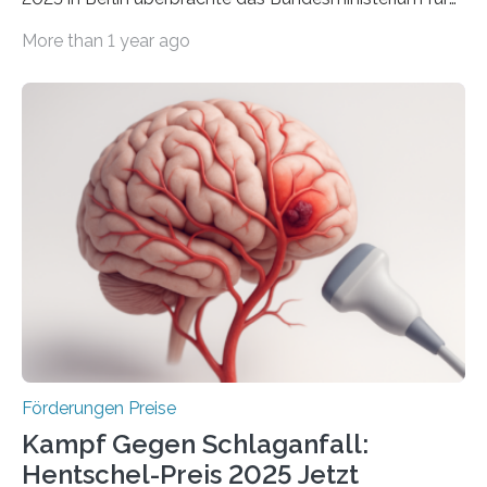
Wirtschaft und Energie eine gute Nachricht:
More than 1 year ago
Überplanmäßige Verpflichtungsermächtigungen in
Höhe von bis zu 272 Millionen Euro wurden in dieser
Woche vom Haushaltsausschuss freigegeben – unter
anderem zur Unterstützung der
Industrieforschungsprogramme Industrielle
Gemeinschaftsforschung (IGF), Zentrales
Innovationsprogramm Mittelstand (ZIM) und
Innovationskompetenz INNO-KOM. Auf dem
Innovationstag Mittelstand 2025 am 5. Juni 2025 in
Berlin überbrachte das Bundesministerium für
Wirtschaft und Energie eine gute Nachricht:
Überplanmäßige Verpflichtungsermächtigungen in
Höhe…
Förderungen Preise
Kampf Gegen Schlaganfall:
Hentschel-Preis 2025 Jetzt