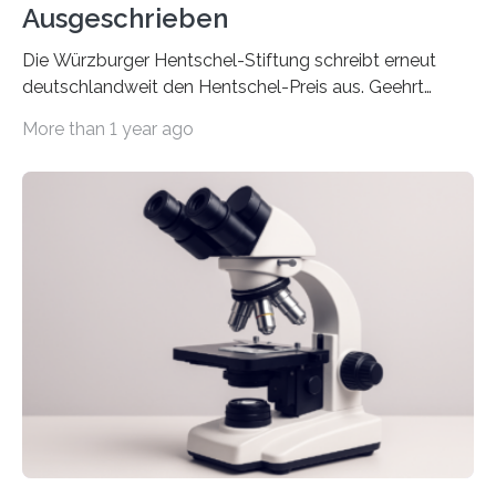
Ausgeschrieben
Die Würzburger Hentschel-Stiftung schreibt erneut
deutschlandweit den Hentschel-Preis aus. Geehrt
werden soll eine herausragende Doktorarbeit oder eine
More than 1 year ago
hochrangige wissenschaftliche Publikation zum Thema
Schlaganfall. Die Hentschel-Stiftung „Kampf dem
Schlaganfall“ mit Sitz in Würzburg fördert die
Schlaganfallforschung, um die Behandlung der
Betroffenen zu verbessern. Dazu schreibt sie auch in
diesem Jahr wieder deutschlandweit den Hentschel-
Preis aus. Er richtet sich gezielt an jüngere
Forscherinnen und Forscher unter 40 Jahren. Geehrt
werden soll eine herausragende Doktorarbeit oder eine
hochrangige wissenschaftliche Publikation zum Thema
Schlaganfall….