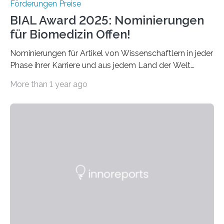
Förderungen Preise
BIAL Award 2025: Nominierungen
für Biomedizin Offen!
Nominierungen für Artikel von Wissenschaftlern in jeder
Phase ihrer Karriere und aus jedem Land der Welt
willkommen sind Dieser internationale Preis wurde ins
More than 1 year ago
Leben gerufen, um die bemerkenswertesten
wissenschaftlichen Entdeckungen im biomedizinischen
Bereich auszuzeichnen. Er hat sich einen wachsenden
Ruf als Vorstufe zum Nobelpreis erarbeitet, da er in
einer früheren Ausgabe zwei Autoren auszeichnete, die
später mit dem Nobelpreis für Medizin geehrt wurden.
Die vierte Ausgabe des internationalen Preises der BIAL
Foundation, des BIAL Award in Biomedicine ist in
vollem…