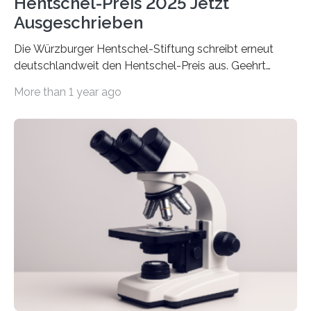
Hentschel-Preis 2025 Jetzt
Ausgeschrieben
Die Würzburger Hentschel-Stiftung schreibt erneut
deutschlandweit den Hentschel-Preis aus. Geehrt
werden soll eine herausragende Doktorarbeit oder eine
More than 1 year ago
hochrangige wissenschaftliche Publikation zum Thema
Schlaganfall. Die Hentschel-Stiftung „Kampf dem
Schlaganfall“ mit Sitz in Würzburg fördert die
Schlaganfallforschung, um die Behandlung der
Betroffenen zu verbessern. Dazu schreibt sie auch in
diesem Jahr wieder deutschlandweit den Hentschel-
Preis aus. Er richtet sich gezielt an jüngere
Forscherinnen und Forscher unter 40 Jahren. Geehrt
werden soll eine herausragende Doktorarbeit oder eine
hochrangige wissenschaftliche Publikation zum Thema
Schlaganfall….