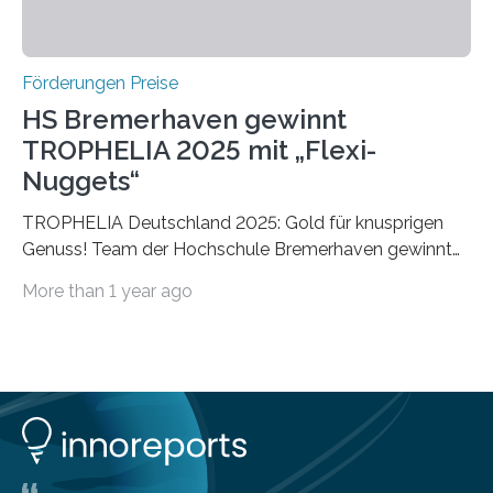
Förderungen Preise
HS Bremerhaven gewinnt
TROPHELIA 2025 mit „Flexi-
Nuggets“
TROPHELIA Deutschland 2025: Gold für knusprigen
Genuss! Team der Hochschule Bremerhaven gewinnt
mit “Flexi-Nuggets” und vertritt Deutschland bei
More than 1 year ago
ECOTROPHELIAMit der Produktidee “Flexi-Nuggets”
gewinnt das Studierenden-Team der Hochschule
Bremerhaven den diesjährigen TROPHELIA-
Wettbewerb. Der Ideenwettbewerb richtet sich an
Studierende der Lebensmittelwissenschaften und
wurde zum 16. Mal durch den Forschungskreis der
Ernährungsindustrie e. V. (FEI) ausgerichtet. “Flexi-
Nuggets” stehen für innovative Lebensmittel, die