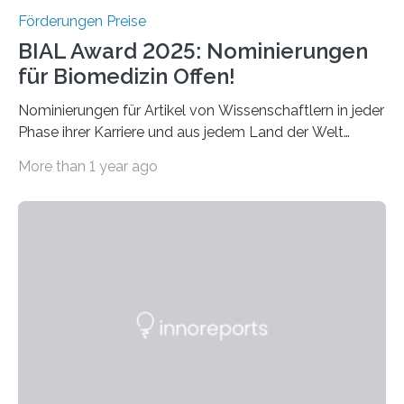
Förderungen Preise
BIAL Award 2025: Nominierungen
für Biomedizin Offen!
Nominierungen für Artikel von Wissenschaftlern in jeder
Phase ihrer Karriere und aus jedem Land der Welt
willkommen sind Dieser internationale Preis wurde ins
More than 1 year ago
Leben gerufen, um die bemerkenswertesten
wissenschaftlichen Entdeckungen im biomedizinischen
Bereich auszuzeichnen. Er hat sich einen wachsenden
Ruf als Vorstufe zum Nobelpreis erarbeitet, da er in
einer früheren Ausgabe zwei Autoren auszeichnete, die
später mit dem Nobelpreis für Medizin geehrt wurden.
Die vierte Ausgabe des internationalen Preises der BIAL
Foundation, des BIAL Award in Biomedicine ist in
vollem…