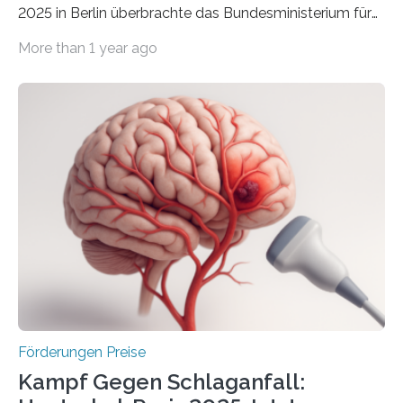
2025 in Berlin überbrachte das Bundesministerium für
Wirtschaft und Energie eine gute Nachricht:
More than 1 year ago
Überplanmäßige Verpflichtungsermächtigungen in
Höhe von bis zu 272 Millionen Euro wurden in dieser
Woche vom Haushaltsausschuss freigegeben – unter
anderem zur Unterstützung der
Industrieforschungsprogramme Industrielle
Gemeinschaftsforschung (IGF), Zentrales
Innovationsprogramm Mittelstand (ZIM) und
Innovationskompetenz INNO-KOM. Auf dem
Innovationstag Mittelstand 2025 am 5. Juni 2025 in
Berlin überbrachte das Bundesministerium für
Wirtschaft und Energie eine gute Nachricht:
Überplanmäßige Verpflichtungsermächtigungen in
Höhe…
Förderungen Preise
Kampf Gegen Schlaganfall: