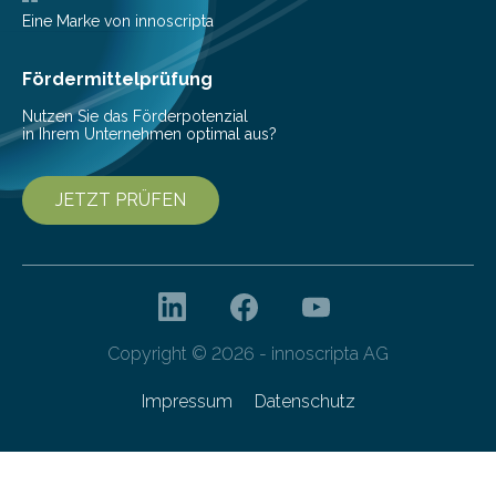
Nachhaltigkeit und Genuss vereinen. Sie wurden von
Eine Marke von innoscripta
den Studierenden der Lebensmitteltechnologie
Franziska Diebel, Pauline Hoffmann und Yusuf Toprak
Fördermittelprüfung
entwickelt. Mit nur…
Nutzen Sie das Förderpotenzial
in Ihrem Unternehmen optimal aus?
JETZT PRÜFEN
Copyright © 2026 - innoscripta AG
Impressum
Datenschutz