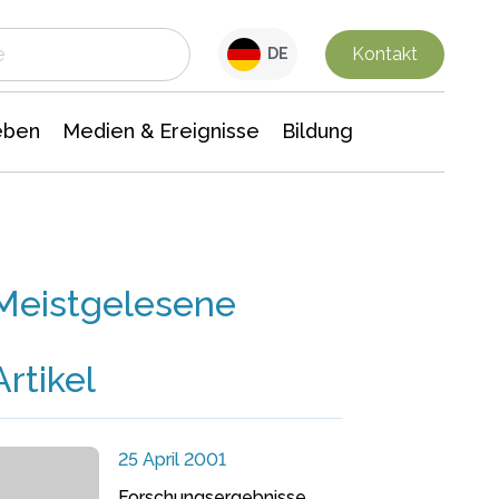
 Leben
Medien & Ereignisse
Interdisziplinäre Forschung
Veranstaltungsnachrichten
n Chemie
Gesellschaftswissenschaften
Kontakt
DE
eben
Medien & Ereignisse
Bildung
Meistgelesene
Artikel
25 April 2001
Forschungsergebnisse