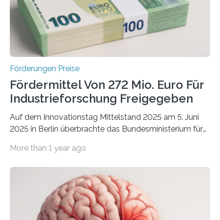
Förderungen Preise
Fördermittel Von 272 Mio. Euro Für
Industrieforschung Freigegeben
Auf dem Innovationstag Mittelstand 2025 am 5. Juni
2025 in Berlin überbrachte das Bundesministerium für
Wirtschaft und Energie eine gute Nachricht:
More than 1 year ago
Überplanmäßige Verpflichtungsermächtigungen in
Höhe von bis zu 272 Millionen Euro wurden in dieser
Woche vom Haushaltsausschuss freigegeben – unter
anderem zur Unterstützung der
Industrieforschungsprogramme Industrielle
Gemeinschaftsforschung (IGF), Zentrales