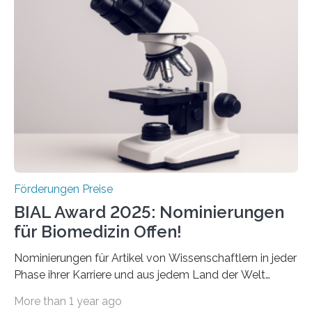
Schlaganfallforschung, um die Behandlung der
Betroffenen zu verbessern. Dazu schreibt sie auch in
diesem Jahr wieder deutschlandweit den Hentschel-
Preis aus. Er richtet sich gezielt an jüngere
Forscherinnen und Forscher unter 40 Jahren. Geehrt
werden soll eine herausragende Doktorarbeit oder eine
hochrangige wissenschaftliche Publikation zum Thema
Schlaganfall….
Förderungen Preise
BIAL Award 2025: Nominierungen
für Biomedizin Offen!
Nominierungen für Artikel von Wissenschaftlern in jeder
Phase ihrer Karriere und aus jedem Land der Welt
willkommen sind Dieser internationale Preis wurde ins
More than 1 year ago
Leben gerufen, um die bemerkenswertesten