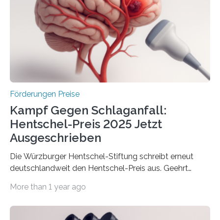
Innovationsprogramm Mittelstand (ZIM) und
Innovationskompetenz INNO-KOM. Auf dem
Innovationstag Mittelstand 2025 am 5. Juni 2025 in
Berlin überbrachte das Bundesministerium für
Wirtschaft und Energie eine gute Nachricht:
Überplanmäßige Verpflichtungsermächtigungen in
Höhe…
Förderungen Preise
Kampf Gegen Schlaganfall:
Hentschel-Preis 2025 Jetzt
Ausgeschrieben
Die Würzburger Hentschel-Stiftung schreibt erneut
deutschlandweit den Hentschel-Preis aus. Geehrt
werden soll eine herausragende Doktorarbeit oder eine
More than 1 year ago
hochrangige wissenschaftliche Publikation zum Thema
Schlaganfall. Die Hentschel-Stiftung „Kampf dem
Schlaganfall“ mit Sitz in Würzburg fördert die