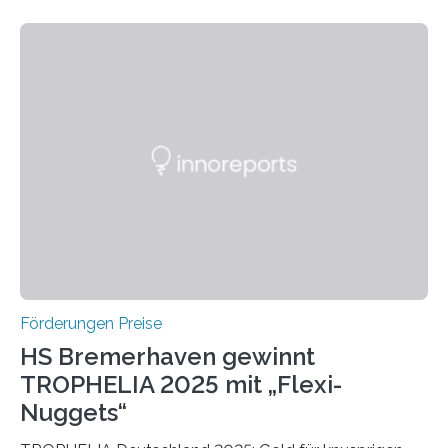
wissenschaftlichen Entdeckungen im biomedizinischen
Bereich auszuzeichnen. Er hat sich einen wachsenden
Ruf als Vorstufe zum Nobelpreis erarbeitet, da er in
einer früheren Ausgabe zwei Autoren auszeichnete, die
später mit dem Nobelpreis für Medizin geehrt wurden.
Die vierte Ausgabe des internationalen Preises der BIAL
Foundation, des BIAL Award in Biomedicine ist in
vollem…
Förderungen Preise
HS Bremerhaven gewinnt
TROPHELIA 2025 mit „Flexi-
Nuggets“