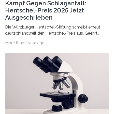
Kampf Gegen Schlaganfall:
Hentschel-Preis 2025 Jetzt
Ausgeschrieben
Die Würzburger Hentschel-Stiftung schreibt erneut
deutschlandweit den Hentschel-Preis aus. Geehrt
werden soll eine herausragende Doktorarbeit oder eine
More than 1 year ago
hochrangige wissenschaftliche Publikation zum Thema
Schlaganfall. Die Hentschel-Stiftung „Kampf dem
Schlaganfall“ mit Sitz in Würzburg fördert die
Schlaganfallforschung, um die Behandlung der
Betroffenen zu verbessern. Dazu schreibt sie auch in
diesem Jahr wieder deutschlandweit den Hentschel-
Preis aus. Er richtet sich gezielt an jüngere
Forscherinnen und Forscher unter 40 Jahren. Geehrt
werden soll eine herausragende Doktorarbeit oder eine
hochrangige wissenschaftliche Publikation zum Thema
Schlaganfall….