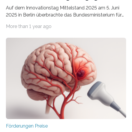
Auf dem Innovationstag Mittelstand 2025 am 5. Juni
2025 in Berlin überbrachte das Bundesministerium für
Wirtschaft und Energie eine gute Nachricht:
More than 1 year ago
Überplanmäßige Verpflichtungsermächtigungen in
Höhe von bis zu 272 Millionen Euro wurden in dieser
Woche vom Haushaltsausschuss freigegeben – unter
anderem zur Unterstützung der
Industrieforschungsprogramme Industrielle
Gemeinschaftsforschung (IGF), Zentrales
Innovationsprogramm Mittelstand (ZIM) und
Innovationskompetenz INNO-KOM. Auf dem
Innovationstag Mittelstand 2025 am 5. Juni 2025 in
Berlin überbrachte das Bundesministerium für
Wirtschaft und Energie eine gute Nachricht:
Überplanmäßige Verpflichtungsermächtigungen in
Höhe…
Förderungen Preise