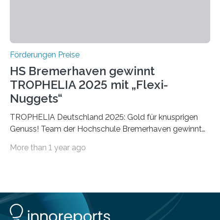
Förderungen Preise
HS Bremerhaven gewinnt
TROPHELIA 2025 mit „Flexi-
Nuggets“
TROPHELIA Deutschland 2025: Gold für knusprigen
Genuss! Team der Hochschule Bremerhaven gewinnt
mit “Flexi-Nuggets” und vertritt Deutschland bei
More than 1 year ago
ECOTROPHELIAMit der Produktidee “Flexi-Nuggets”
gewinnt das Studierenden-Team der Hochschule
Bremerhaven den diesjährigen TROPHELIA-
Wettbewerb. Der Ideenwettbewerb richtet sich an
Studierende der Lebensmittelwissenschaften und
wurde zum 16. Mal durch den Forschungskreis der