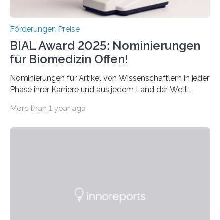
Förderungen Preise
BIAL Award 2025: Nominierungen
für Biomedizin Offen!
Nominierungen für Artikel von Wissenschaftlern in jeder
Phase ihrer Karriere und aus jedem Land der Welt
willkommen sind Dieser internationale Preis wurde ins
More than 1 year ago
Leben gerufen, um die bemerkenswertesten
wissenschaftlichen Entdeckungen im biomedizinischen
Bereich auszuzeichnen. Er hat sich einen wachsenden
Ruf als Vorstufe zum Nobelpreis erarbeitet, da er in
einer früheren Ausgabe zwei Autoren auszeichnete, die
später mit dem Nobelpreis für Medizin geehrt wurden.
Die vierte Ausgabe des internationalen Preises der BIAL
Foundation, des BIAL Award in Biomedicine ist in
vollem…