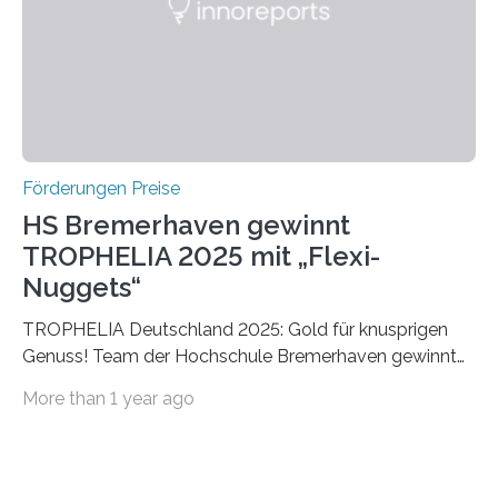
Foundation, des BIAL Award in Biomedicine ist in
vollem…
Förderungen Preise
HS Bremerhaven gewinnt
TROPHELIA 2025 mit „Flexi-
Nuggets“
TROPHELIA Deutschland 2025: Gold für knusprigen
Genuss! Team der Hochschule Bremerhaven gewinnt
mit “Flexi-Nuggets” und vertritt Deutschland bei
More than 1 year ago
ECOTROPHELIAMit der Produktidee “Flexi-Nuggets”
gewinnt das Studierenden-Team der Hochschule
Bremerhaven den diesjährigen TROPHELIA-
Wettbewerb. Der Ideenwettbewerb richtet sich an