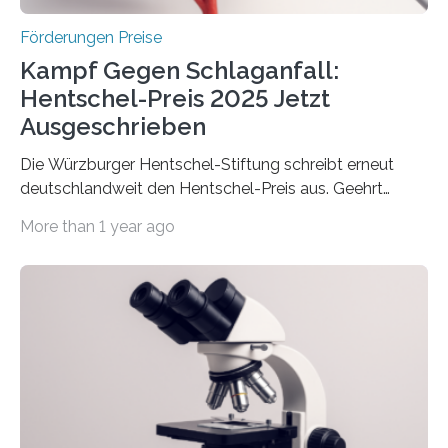
Förderungen Preise
Kampf Gegen Schlaganfall:
Hentschel-Preis 2025 Jetzt
Ausgeschrieben
Die Würzburger Hentschel-Stiftung schreibt erneut
deutschlandweit den Hentschel-Preis aus. Geehrt
werden soll eine herausragende Doktorarbeit oder eine
More than 1 year ago
hochrangige wissenschaftliche Publikation zum Thema
Schlaganfall. Die Hentschel-Stiftung „Kampf dem
Schlaganfall“ mit Sitz in Würzburg fördert die
Schlaganfallforschung, um die Behandlung der
Betroffenen zu verbessern. Dazu schreibt sie auch in
diesem Jahr wieder deutschlandweit den Hentschel-
Preis aus. Er richtet sich gezielt an jüngere
Forscherinnen und Forscher unter 40 Jahren. Geehrt
werden soll eine herausragende Doktorarbeit oder eine