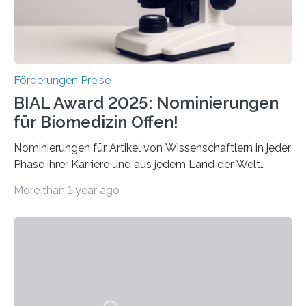
hochrangige wissenschaftliche Publikation zum Thema
Schlaganfall….
Förderungen Preise
BIAL Award 2025: Nominierungen
für Biomedizin Offen!
Nominierungen für Artikel von Wissenschaftlern in jeder
Phase ihrer Karriere und aus jedem Land der Welt
willkommen sind Dieser internationale Preis wurde ins
More than 1 year ago
Leben gerufen, um die bemerkenswertesten
wissenschaftlichen Entdeckungen im biomedizinischen
Bereich auszuzeichnen. Er hat sich einen wachsenden
Ruf als Vorstufe zum Nobelpreis erarbeitet, da er in
einer früheren Ausgabe zwei Autoren auszeichnete, die
später mit dem Nobelpreis für Medizin geehrt wurden.
Die vierte Ausgabe des internationalen Preises der BIAL