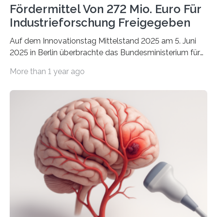
Fördermittel Von 272 Mio. Euro Für
Industrieforschung Freigegeben
Auf dem Innovationstag Mittelstand 2025 am 5. Juni
2025 in Berlin überbrachte das Bundesministerium für
Wirtschaft und Energie eine gute Nachricht:
More than 1 year ago
Überplanmäßige Verpflichtungsermächtigungen in
Höhe von bis zu 272 Millionen Euro wurden in dieser
Woche vom Haushaltsausschuss freigegeben – unter
anderem zur Unterstützung der
Industrieforschungsprogramme Industrielle
Gemeinschaftsforschung (IGF), Zentrales
Innovationsprogramm Mittelstand (ZIM) und
Innovationskompetenz INNO-KOM. Auf dem
Innovationstag Mittelstand 2025 am 5. Juni 2025 in
Berlin überbrachte das Bundesministerium für
Wirtschaft und Energie eine gute Nachricht:
Überplanmäßige Verpflichtungsermächtigungen in
Höhe…