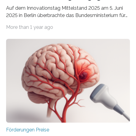
Auf dem Innovationstag Mittelstand 2025 am 5. Juni
2025 in Berlin überbrachte das Bundesministerium für
Wirtschaft und Energie eine gute Nachricht:
More than 1 year ago
Überplanmäßige Verpflichtungsermächtigungen in
Höhe von bis zu 272 Millionen Euro wurden in dieser
Woche vom Haushaltsausschuss freigegeben – unter
anderem zur Unterstützung der
Industrieforschungsprogramme Industrielle
Gemeinschaftsforschung (IGF), Zentrales
Innovationsprogramm Mittelstand (ZIM) und
Innovationskompetenz INNO-KOM. Auf dem
Innovationstag Mittelstand 2025 am 5. Juni 2025 in
Berlin überbrachte das Bundesministerium für
Wirtschaft und Energie eine gute Nachricht:
Überplanmäßige Verpflichtungsermächtigungen in
Höhe…
Förderungen Preise