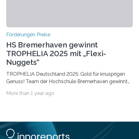
Förderungen Preise
HS Bremerhaven gewinnt
TROPHELIA 2025 mit „Flexi-
Nuggets“
TROPHELIA Deutschland 2025: Gold für knusprigen
Genuss! Team der Hochschule Bremerhaven gewinnt
mit “Flexi-Nuggets” und vertritt Deutschland bei
More than 1 year ago
ECOTROPHELIAMit der Produktidee “Flexi-Nuggets”
gewinnt das Studierenden-Team der Hochschule
Bremerhaven den diesjährigen TROPHELIA-
Wettbewerb. Der Ideenwettbewerb richtet sich an
Studierende der Lebensmittelwissenschaften und
wurde zum 16. Mal durch den Forschungskreis der