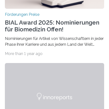
Förderungen Preise
BIAL Award 2025: Nominierungen
für Biomedizin Offen!
Nominierungen für Artikel von Wissenschaftlern in jeder
Phase ihrer Karriere und aus jedem Land der Welt
willkommen sind Dieser internationale Preis wurde ins
More than 1 year ago
Leben gerufen, um die bemerkenswertesten
wissenschaftlichen Entdeckungen im biomedizinischen
Bereich auszuzeichnen. Er hat sich einen wachsenden
Ruf als Vorstufe zum Nobelpreis erarbeitet, da er in
einer früheren Ausgabe zwei Autoren auszeichnete, die
später mit dem Nobelpreis für Medizin geehrt wurden.
Die vierte Ausgabe des internationalen Preises der BIAL
Foundation, des BIAL Award in Biomedicine ist in
vollem…