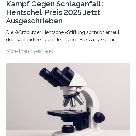
Kampf Gegen Schlaganfall:
Hentschel-Preis 2025 Jetzt
Ausgeschrieben
Die Würzburger Hentschel-Stiftung schreibt erneut
deutschlandweit den Hentschel-Preis aus. Geehrt
werden soll eine herausragende Doktorarbeit oder eine
More than 1 year ago
hochrangige wissenschaftliche Publikation zum Thema
Schlaganfall. Die Hentschel-Stiftung „Kampf dem
Schlaganfall“ mit Sitz in Würzburg fördert die
Schlaganfallforschung, um die Behandlung der
Betroffenen zu verbessern. Dazu schreibt sie auch in
diesem Jahr wieder deutschlandweit den Hentschel-
Preis aus. Er richtet sich gezielt an jüngere
Forscherinnen und Forscher unter 40 Jahren. Geehrt
werden soll eine herausragende Doktorarbeit oder eine
hochrangige wissenschaftliche Publikation zum Thema
Schlaganfall….