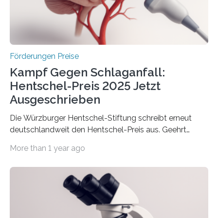
Berlin überbrachte das Bundesministerium für
Wirtschaft und Energie eine gute Nachricht:
Überplanmäßige Verpflichtungsermächtigungen in
Höhe…
Förderungen Preise
Kampf Gegen Schlaganfall:
Hentschel-Preis 2025 Jetzt
Ausgeschrieben
Die Würzburger Hentschel-Stiftung schreibt erneut
deutschlandweit den Hentschel-Preis aus. Geehrt
werden soll eine herausragende Doktorarbeit oder eine
More than 1 year ago
hochrangige wissenschaftliche Publikation zum Thema
Schlaganfall. Die Hentschel-Stiftung „Kampf dem
Schlaganfall“ mit Sitz in Würzburg fördert die
Schlaganfallforschung, um die Behandlung der
Betroffenen zu verbessern. Dazu schreibt sie auch in
diesem Jahr wieder deutschlandweit den Hentschel-