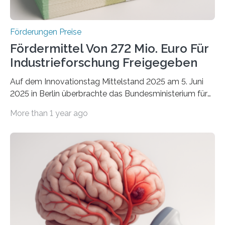
Förderungen Preise
Fördermittel Von 272 Mio. Euro Für
Industrieforschung Freigegeben
Auf dem Innovationstag Mittelstand 2025 am 5. Juni
2025 in Berlin überbrachte das Bundesministerium für
Wirtschaft und Energie eine gute Nachricht:
More than 1 year ago
Überplanmäßige Verpflichtungsermächtigungen in
Höhe von bis zu 272 Millionen Euro wurden in dieser
Woche vom Haushaltsausschuss freigegeben – unter
anderem zur Unterstützung der
Industrieforschungsprogramme Industrielle
Gemeinschaftsforschung (IGF), Zentrales
Innovationsprogramm Mittelstand (ZIM) und
Innovationskompetenz INNO-KOM. Auf dem
Innovationstag Mittelstand 2025 am 5. Juni 2025 in