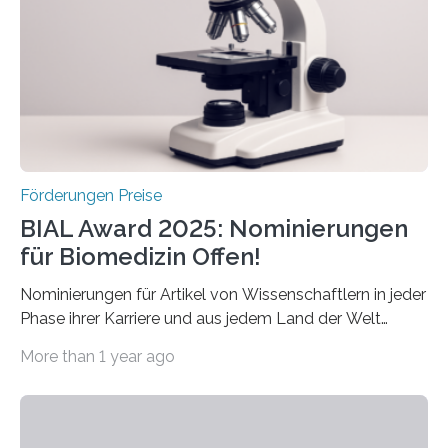
Preis aus. Er richtet sich gezielt an jüngere
Forscherinnen und Forscher unter 40 Jahren. Geehrt
werden soll eine herausragende Doktorarbeit oder eine
hochrangige wissenschaftliche Publikation zum Thema
Schlaganfall….
Förderungen Preise
BIAL Award 2025: Nominierungen
für Biomedizin Offen!
Nominierungen für Artikel von Wissenschaftlern in jeder
Phase ihrer Karriere und aus jedem Land der Welt
willkommen sind Dieser internationale Preis wurde ins
More than 1 year ago
Leben gerufen, um die bemerkenswertesten
wissenschaftlichen Entdeckungen im biomedizinischen
Bereich auszuzeichnen. Er hat sich einen wachsenden
Ruf als Vorstufe zum Nobelpreis erarbeitet, da er in