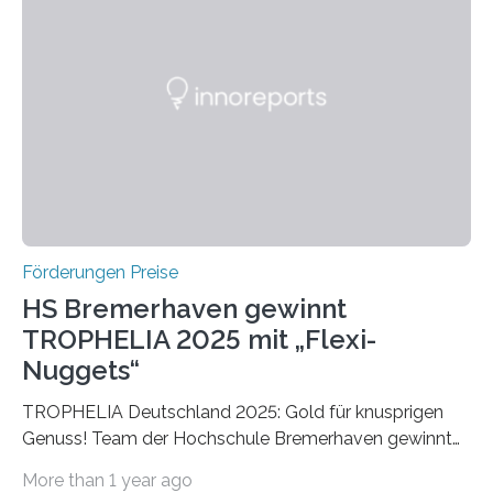
einer früheren Ausgabe zwei Autoren auszeichnete, die
später mit dem Nobelpreis für Medizin geehrt wurden.
Die vierte Ausgabe des internationalen Preises der BIAL
Foundation, des BIAL Award in Biomedicine ist in
vollem…
Förderungen Preise
HS Bremerhaven gewinnt
TROPHELIA 2025 mit „Flexi-
Nuggets“
TROPHELIA Deutschland 2025: Gold für knusprigen
Genuss! Team der Hochschule Bremerhaven gewinnt
mit “Flexi-Nuggets” und vertritt Deutschland bei
More than 1 year ago
ECOTROPHELIAMit der Produktidee “Flexi-Nuggets”