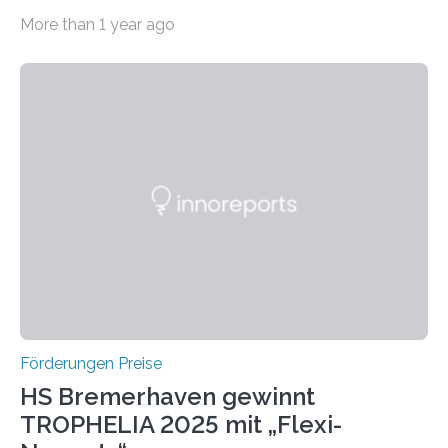
willkommen sind Dieser internationale Preis wurde ins
More than 1 year ago
Leben gerufen, um die bemerkenswertesten
wissenschaftlichen Entdeckungen im biomedizinischen
Bereich auszuzeichnen. Er hat sich einen wachsenden
Ruf als Vorstufe zum Nobelpreis erarbeitet, da er in
einer früheren Ausgabe zwei Autoren auszeichnete, die
später mit dem Nobelpreis für Medizin geehrt wurden.
Die vierte Ausgabe des internationalen Preises der BIAL
Foundation, des BIAL Award in Biomedicine ist in
vollem…
Förderungen Preise
HS Bremerhaven gewinnt
TROPHELIA 2025 mit „Flexi-