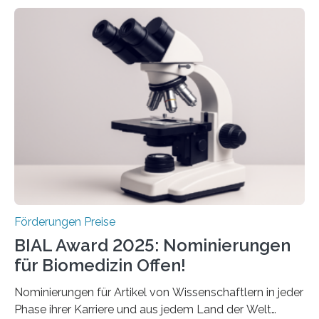
Schlaganfall. Die Hentschel-Stiftung „Kampf dem
Schlaganfall“ mit Sitz in Würzburg fördert die
Schlaganfallforschung, um die Behandlung der
Betroffenen zu verbessern. Dazu schreibt sie auch in
diesem Jahr wieder deutschlandweit den Hentschel-
Preis aus. Er richtet sich gezielt an jüngere
Forscherinnen und Forscher unter 40 Jahren. Geehrt
werden soll eine herausragende Doktorarbeit oder eine
hochrangige wissenschaftliche Publikation zum Thema
Schlaganfall….
Förderungen Preise
BIAL Award 2025: Nominierungen
für Biomedizin Offen!
Nominierungen für Artikel von Wissenschaftlern in jeder
Phase ihrer Karriere und aus jedem Land der Welt