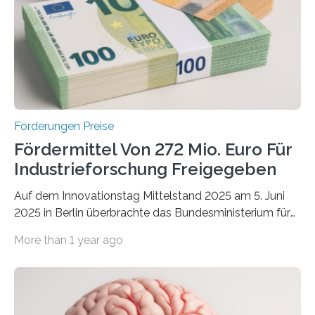
Förderungen Preise
Fördermittel Von 272 Mio. Euro Für
Industrieforschung Freigegeben
Auf dem Innovationstag Mittelstand 2025 am 5. Juni
2025 in Berlin überbrachte das Bundesministerium für
Wirtschaft und Energie eine gute Nachricht:
More than 1 year ago
Überplanmäßige Verpflichtungsermächtigungen in
Höhe von bis zu 272 Millionen Euro wurden in dieser
Woche vom Haushaltsausschuss freigegeben – unter
anderem zur Unterstützung der
Industrieforschungsprogramme Industrielle