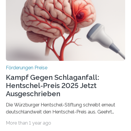
Gemeinschaftsforschung (IGF), Zentrales
Innovationsprogramm Mittelstand (ZIM) und
Innovationskompetenz INNO-KOM. Auf dem
Innovationstag Mittelstand 2025 am 5. Juni 2025 in
Berlin überbrachte das Bundesministerium für
Wirtschaft und Energie eine gute Nachricht:
Überplanmäßige Verpflichtungsermächtigungen in
Höhe…
Förderungen Preise
Kampf Gegen Schlaganfall:
Hentschel-Preis 2025 Jetzt
Ausgeschrieben
Die Würzburger Hentschel-Stiftung schreibt erneut
deutschlandweit den Hentschel-Preis aus. Geehrt
werden soll eine herausragende Doktorarbeit oder eine
More than 1 year ago
hochrangige wissenschaftliche Publikation zum Thema